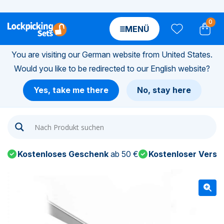
0
MENÜ
You are visiting our German website from United States.
Would you like to be redirected to our English website?
n-
Yes, take me there
No, stay here
n-
n-
Kostenloses Geschenk
ab 50 €
Kostenloser Versa
n-
n-
n-