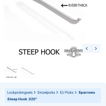
n-
n-
Lockpickingsets
Einzelpicks
EU Picks
Sparrows
Steep Hook .020″