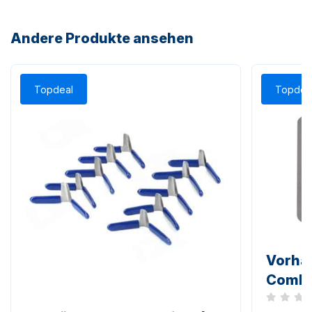
Andere Produkte ansehen
Topdeal
Topdea
Vorhä
Combpi
Noch kei