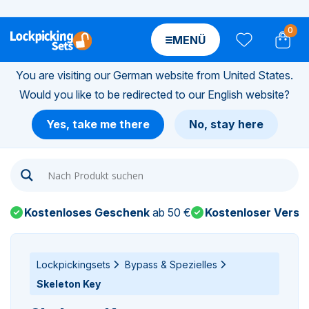
0
MENÜ
You are visiting our German website from United States.
Would you like to be redirected to our English website?
n-
Yes, take me there
No, stay here
n-
n-
Kostenloses Geschenk
ab 50 €
Kostenloser Versa
n-
n-
Lockpickingsets
Bypass & Spezielles
Skeleton Key
n-