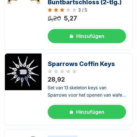
Buntbartschloss (2-tlg.)
3 / 5
Bewertung 3 von 5
6,20
5,27
Hinzufügen
Sparrows Coffin Keys
Noch keine Bewertungen
28,92
Set van 13 skeleton keys van
Sparrows voor het openen van wafer-
en pentumblersloten.
Hinzufügen