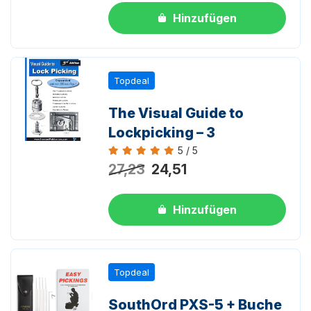
Hinzufügen
Topdeal
The Visual Guide to
Lockpicking – 3
5 / 5
Bewertung 5 von 5
27,23
24,51
Hinzufügen
Topdeal
SouthOrd PXS-5 + Buche