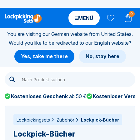
0
MENÜ
You are visiting our German website from United States.
Would you like to be redirected to our English website?
n-
Yes, take me there
No, stay here
n-
n-
Kostenloses Geschenk
ab 50 €
Kostenloser Versa
n-
n-
Lockpickingsets
Zubehör
Lockpick-Bücher
Lockpick-Bücher
n-