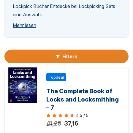
Lockpick Bücher Entdecke bei Lockpicking Sets
eine Auswahl…
n-
Mehr lesen
Filtern
n-
Topdeal
The Complete Book of
Locks and Locksmithing
– 7
4,5 / 5
Bewertung 4,5 von 5
41,28
37,16