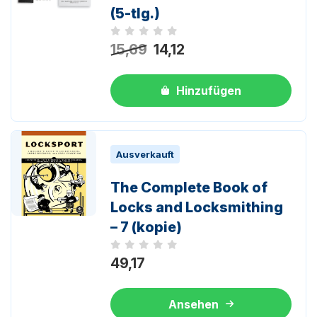
(5-tlg.)
Noch keine Bewertungen
15,69
14,12
Hinzufügen
Ausverkauft
The Complete Book of
Locks and Locksmithing
– 7 (kopie)
Noch keine Bewertungen
49,17
Ansehen