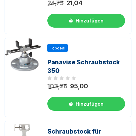
24,75
21,04
Hinzufügen
Topdeal
Panavise Schraubstock
350
Noch keine Bewertungen
103,26
95,00
Hinzufügen
Schraubstock für