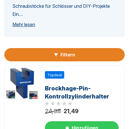
Schraubstöcke für Schlösser und DIY-Projekte
Ein…
n-
Mehr lesen
Filtern
n-
Topdeal
Brockhage-Pin-
Kontrollzylinderhalter
Noch keine Bewertungen
24,38
21,49
Hinzufügen