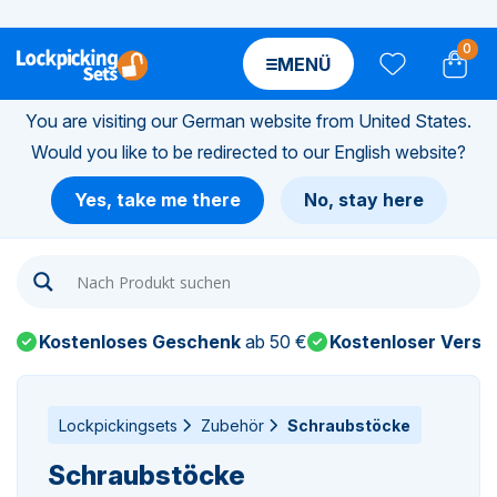
0
MENÜ
You are visiting our German website from United States.
Would you like to be redirected to our English website?
n-
Yes, take me there
No, stay here
n-
n-
Kostenloses Geschenk
ab 50 €
Kostenloser Versa
n-
n-
Lockpickingsets
Zubehör
Schraubstöcke
Schraubstöcke
n-