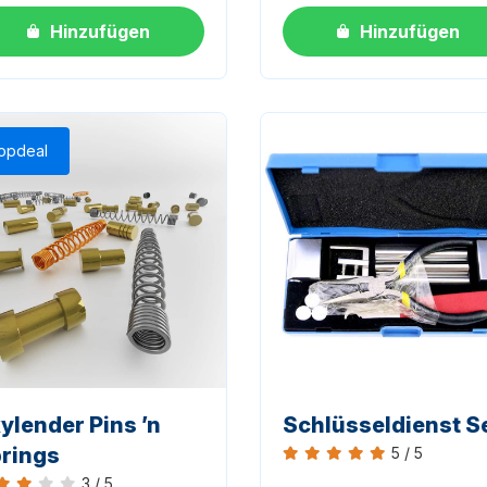
Hinzufügen
Hinzufügen
opdeal
ylender Pins ’n
Schlüsseldienst S
rings
5 / 5
Bewertung 5 von 5
3 / 5