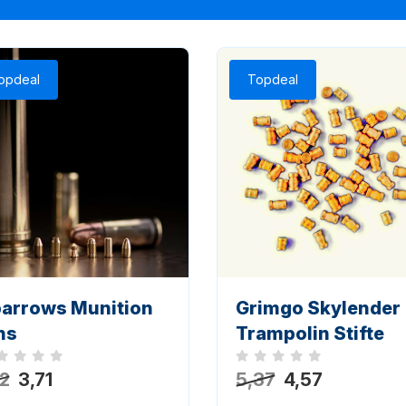
opdeal
Topdeal
arrows Munition
Grimgo Skylender
ns
Trampolin Stifte
h keine Bewertungen
Noch keine Bewertungen
12
3,71
5,37
4,57