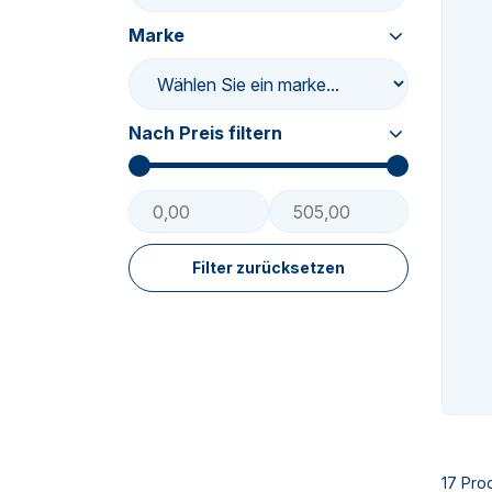
Marke
n-
Nach Preis filtern
n-
Filter zurücksetzen
17 Pro