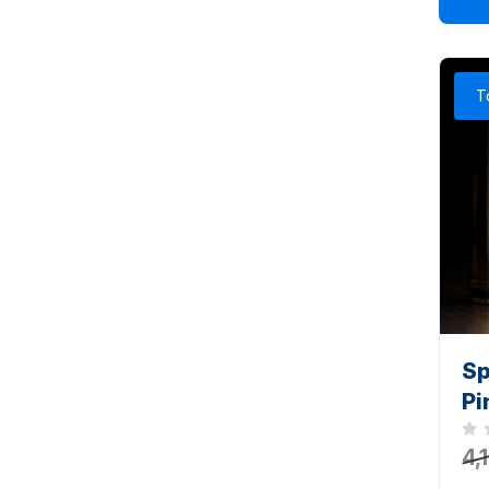
T
Sp
Pi
Noc
4,