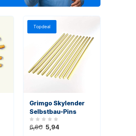
Topdeal
Grimgo Skylender
Selbstbau-Pins
Noch keine Bewertungen
6,60
5,94