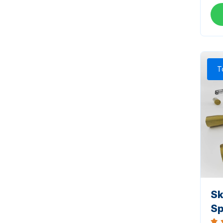
T
Sk
Sp