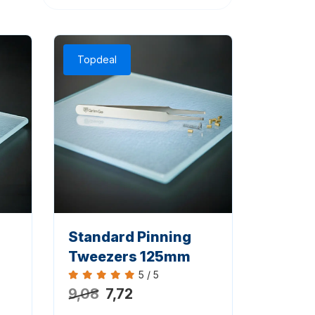
Topdeal
Standard Pinning
Tweezers 125mm
5 / 5
Bewertung 5 von 5
9,08
7,72