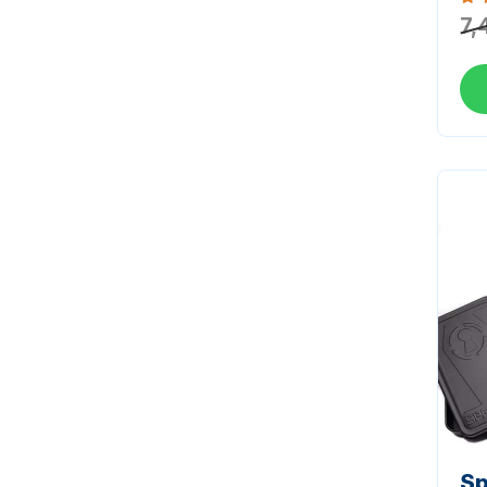
Bew
7,
Sp