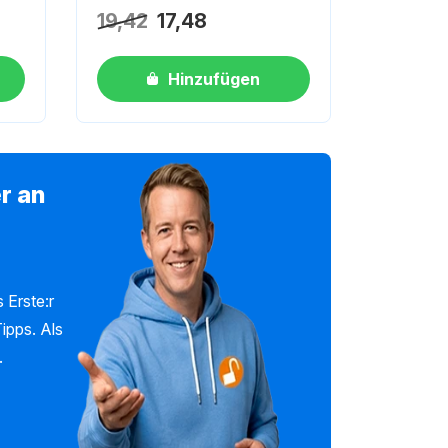
19,42
17,48
Hinzufügen
r an
 Erste:r
ipps. Als
.