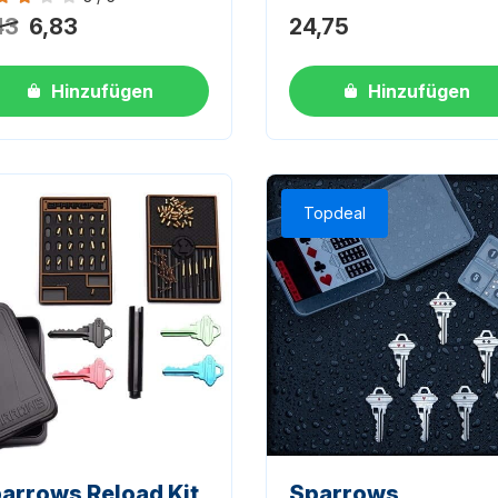
ertung 3 von 5
43
6,83
24,75
Hinzufügen
Hinzufügen
Topdeal
arrows Reload Kit
Sparrows