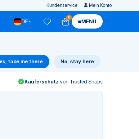
Kundenservice
Mein Konto
0
DE
MENÜ
es, take me there
No, stay here
Käuferschutz
von Trusted Shops