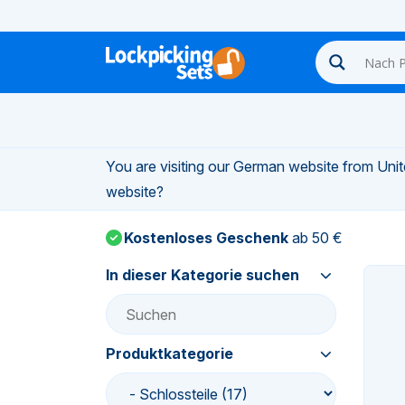
n-
You are visiting our German website from Unite
n-
website?
Kostenloses Geschenk
ab 50 €
n-
In dieser Kategorie suchen
n-
n-
Produktkategorie
n-