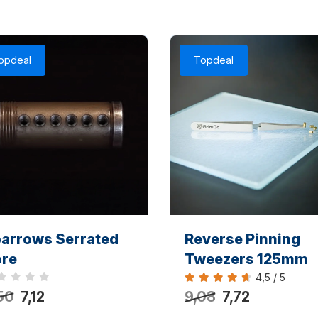
opdeal
Topdeal
arrows Serrated
Reverse Pinning
re
Tweezers 125mm
4,5 / 5
h keine Bewertungen
Bewertung 4,5 von 5
50
7,12
9,08
7,72