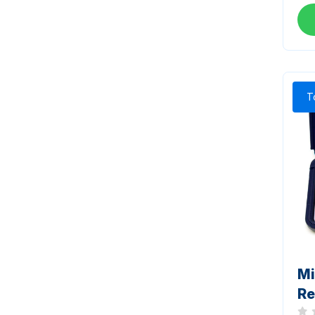
T
Mi
Re