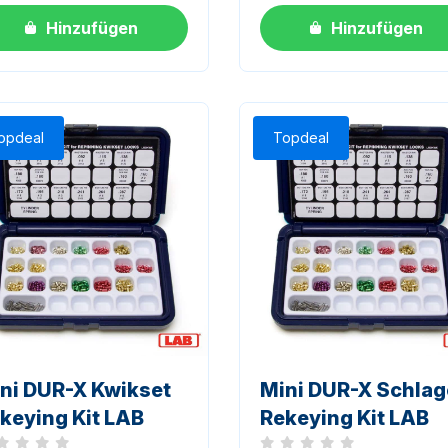
Hinzufügen
Hinzufügen
opdeal
Topdeal
ni DUR-X Kwikset
Mini DUR-X Schlag
keying Kit LAB
Rekeying Kit LAB