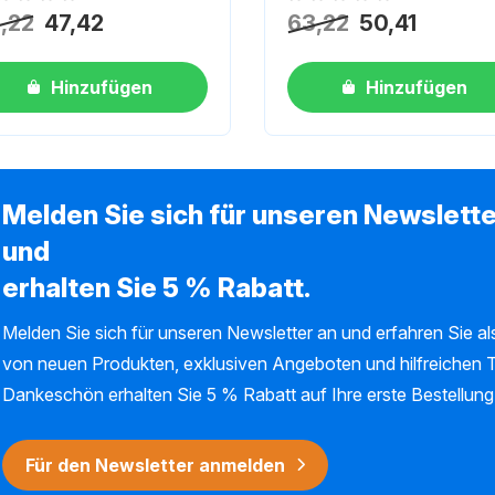
h keine Bewertungen
Noch keine Bewertungen
,22
47,42
63,22
50,41
Hinzufügen
Hinzufügen
Melden Sie sich für unseren Newslette
und
erhalten Sie 5 % Rabatt.
Melden Sie sich für unseren Newsletter an und erfahren Sie als
von neuen Produkten, exklusiven Angeboten und hilfreichen T
Dankeschön erhalten Sie 5 % Rabatt auf Ihre erste Bestellung
Für den Newsletter anmelden