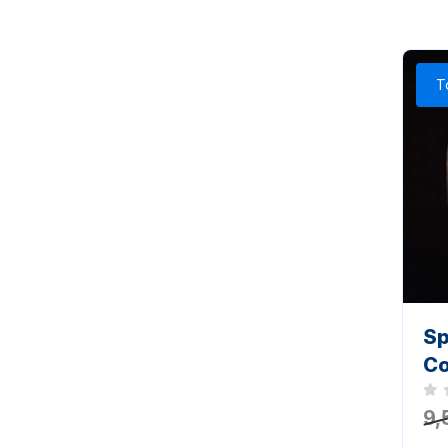
T
Sp
Co
Noc
9,