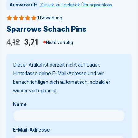
Zurück zu Lockpick Übungsschloss
Ausverkauft
1 Bewertung
Bewertung 5 von 5
Sparrows Schach Pins
Ursprünglicher
Aktueller
4,12
3,71
Nicht vorrätig
Preis
Preis
war:
ist:
Dieser Artikel ist derzeit nicht auf Lager.
4,12
3,71.
Hinterlasse deine E-Mail-Adresse und wir
benachrichtigen dich automatisch, sobald er
wieder verfügbar ist.
Name
E-Mail-Adresse