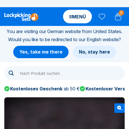
0
MENÜ
You are visiting our German website from United States.
Would you like to be redirected to our English website?
n-
Yes, take me there
No, stay here
n-
n-
Kostenloses Geschenk
ab 50 €
Kostenloser Versa
n-
n-
n-