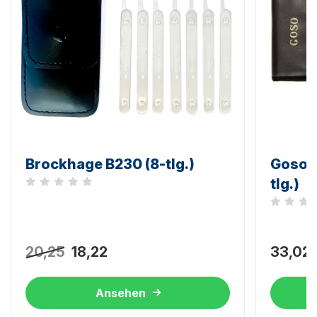
Brockhage B230 (8-tlg.)
Goso l
tlg.)
Noch keine Bewertungen
Noch kei
20,25
18,22
33,02
Ansehen