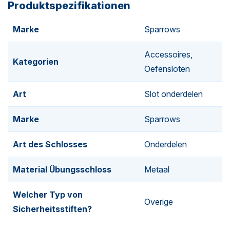
Produktspezifikationen
3 Turm-Stifte
3 Könige
Marke
Sparrows
3 Dammscheiben
.
Accessoires,
Kategorien
Oefensloten
Bestelle auch
Bolzenpinzette von Sparrows
, damit du
diese kleinen Teile leicht greifen und platzieren kannst.
Art
Slot onderdelen
Diese spezielle Pinzette hat ein rundes Kopfstück, um die
kleinen runden Stifte leicht und sicher greifen zu können.
Marke
Sparrows
Art des Schlosses
Onderdelen
Material Übungsschloss
Metaal
Welcher Typ von
Overige
Sicherheitsstiften?