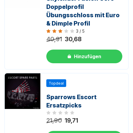
Doppelprofil
Übungsschloss mit Euro
& Dimple Profil
3 / 5
Bewertung 3 von 5
40,91
30,68
Hinzufügen
Topdeal
Sparrows Escort
Ersatzpicks
Noch keine Bewertungen
21,90
19,71