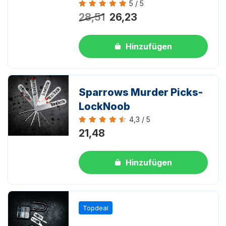
5 / 5
Bewertung 5 von 5
28,51
26,23
Hinzufügen
Sparrows Murder Picks-
LockNoob
4,3 / 5
Bewertung 4,3 von 5
21,48
Hinzufügen
Topdeal