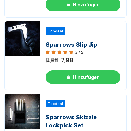
Hinzufügen
Topdeal
Sparrows Slip Jip
5 / 5
Bewertung 5 von 5
8,68
7,98
Hinzufügen
Topdeal
Sparrows Skizzle
Lockpick Set