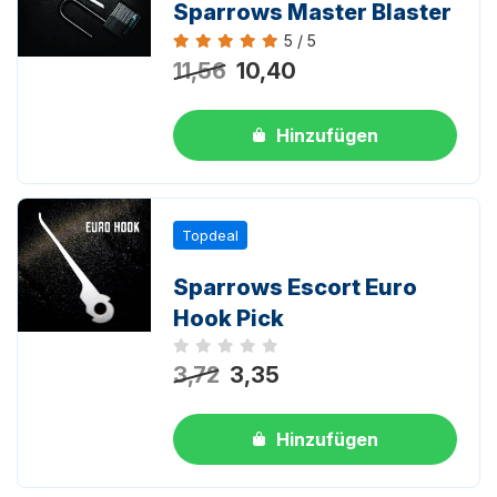
Sparrows Master Blaster
5 / 5
Bewertung 5 von 5
11,56
10,40
Hinzufügen
Topdeal
Sparrows Escort Euro
Hook Pick
Noch keine Bewertungen
3,72
3,35
Hinzufügen