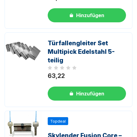
Hinzufügen
Türfallengleiter Set
Multipick Edelstahl 5-
teilig
Noch keine Bewertungen
63,22
Hinzufügen
Topdeal
Skylender Fusion Core –