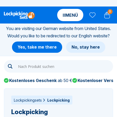
0
MENÜ
You are visiting our German website from United States.
Would you like to be redirected to our English website?
n-
Yes, take me there
No, stay here
n-
n-
Kostenloses Geschenk
ab 50 €
Kostenloser Versa
n-
n-
Lockpickingsets
Lockpicking
Lockpicking
n-