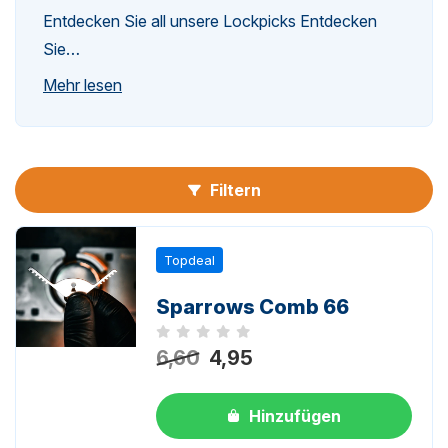
Entdecken Sie all unsere Lockpicks Entdecken
Sie…
n-
Mehr lesen
Filtern
n-
Topdeal
Sparrows Comb 66
Noch keine Bewertungen
6,60
4,95
Hinzufügen