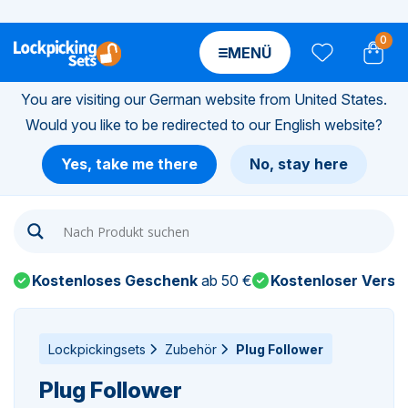
0
MENÜ
You are visiting our German website from United States.
Would you like to be redirected to our English website?
n-
Yes, take me there
No, stay here
n-
n-
Kostenloses Geschenk
ab 50 €
Kostenloser Versa
n-
n-
Lockpickingsets
Zubehör
Plug Follower
Plug Follower
n-