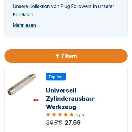
Unsere Kollektion von Plug Followers In unserer
Kollektion…
n-
Mehr lesen
Filtern
n-
Topdeal
Universell
Zylinderausbau-
Werkzeug
5 / 5
Bewertung 5 von 5
36,78
27,59