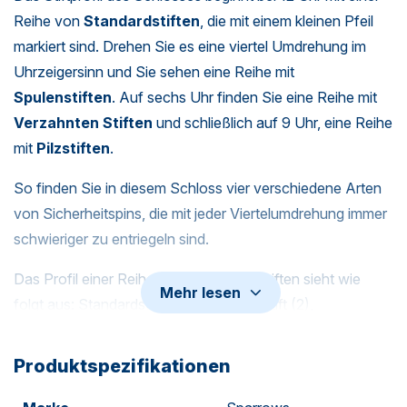
Reihe von
Standardstiften
, die mit einem kleinen Pfeil
markiert sind. Drehen Sie es eine viertel Umdrehung im
Uhrzeigersinn und Sie sehen eine Reihe mit
Spulenstiften
. Auf sechs Uhr finden Sie eine Reihe mit
Verzahnten Stiften
und schließlich auf 9 Uhr, eine Reihe
mit
Pilzstiften
.
So finden Sie in diesem Schloss vier verschiedene Arten
von Sicherheitspins, die mit jeder Viertelumdrehung immer
schwieriger zu entriegeln sind.
Das Profil einer Reihe von Sicherheitsstiften sieht wie
Mehr lesen
folgt aus: Standardstift (1), Sicherungsstift (2),
Standardstift (3), Sicherungsstift (4), Standardstift (5).
Produktspezifikationen
Vielleicht hast du keine Lust auf ein kompliziertes
Trainingsschloss…. Warum die Dinge erschweren, wenn