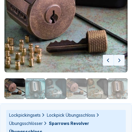
n-
n-
Lockpickingsets
Lockpick Übungsschloss
Übungsschlösser
Sparrows Revolver
Übungsschloss