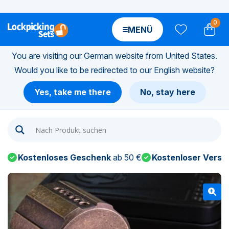
0
MENÜ
You are visiting our German website from United States.
Would you like to be redirected to our English website?
n-
Yes, take me there
No, stay here
n-
n-
Kostenloses Geschenk
ab 50 €
Kostenloser Versa
n-
n-
n-