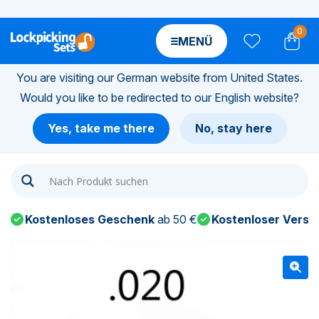
0
MENÜ
You are visiting our German website from United States.
Would you like to be redirected to our English website?
n-
Yes, take me there
No, stay here
n-
n-
Kostenloses Geschenk
ab 50 €
Kostenloser Versa
n-
n-
n-