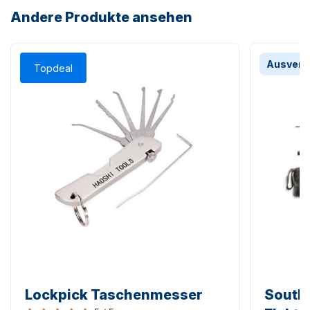
Andere Produkte ansehen
Ausverk
Topdeal
Lockpick Taschenmesser
South