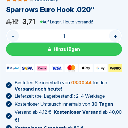
Bewertung 4 von 5
Sparrows Euro Hook .020″
Ursprünglicher
Aktueller
4,12
3,71
Auf Lager, Heute versandt!
Preis
Preis
-
+
war:
ist:
4,12
3,71.
Hinzufügen
Bestellen Sie innerhalb von
03:00:44
für den
Versand noch heute
!
Lieferzeit (bei Lagerbestand): 2–4 Werktage
Kostenloser Umtausch innerhalb von
30 Tagen
Versand ab 4,12 €.
Kostenloser Versand
ab 40,00
€!
Kostenloses Geschenk
ab 50 €