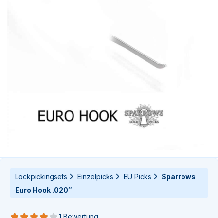
n-
n-
Lockpickingsets
Einzelpicks
EU Picks
Sparrows
Euro Hook .020″
1 Bewertung