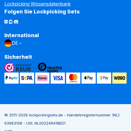
Lockpicking Wissensdatenbank
Folgen Sie Lockpicking Sets
International
DE
Sicherheit
© 2011-2026 lockpickingsets.de - Handelsregisternummer (NL):
63963108 - USt: NL002246418B21