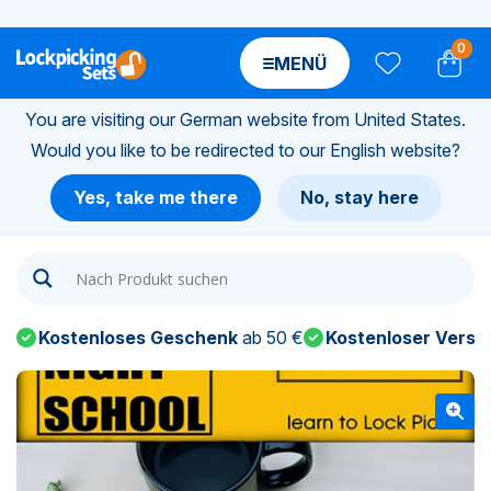
0
MENÜ
You are visiting our German website from United States.
Would you like to be redirected to our English website?
n-
Yes, take me there
No, stay here
n-
n-
Kostenloses Geschenk
ab 50 €
Kostenloser Versa
n-
n-
n-