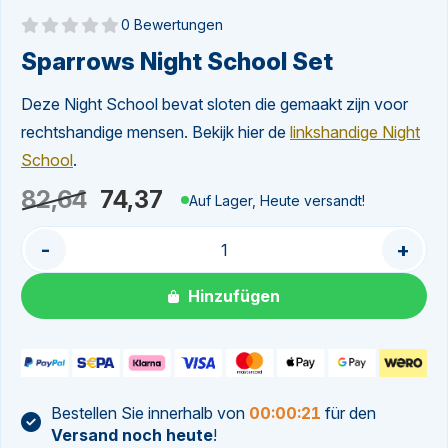
0 Bewertungen
Noch keine Bewertungen
Sparrows Night School Set
Deze Night School bevat sloten die gemaakt zijn voor
rechtshandige mensen. Bekijk hier de
linkshandige Night
School
.
Ursprünglicher
Aktueller
82,64
74,37
Auf Lager, Heute versandt!
Preis
Preis
-
+
war:
ist:
82,64
74,37.
Hinzufügen
Bestellen Sie innerhalb von
00:00:20
für den
Versand noch heute
!