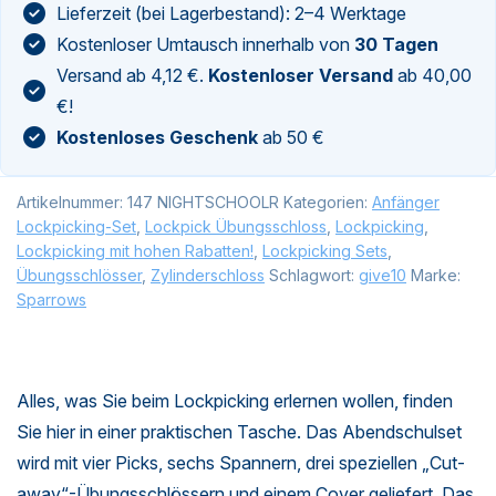
Lieferzeit (bei Lagerbestand): 2–4 Werktage
Kostenloser Umtausch innerhalb von
30 Tagen
Versand ab 4,12 €.
Kostenloser Versand
ab 40,00
€!
Kostenloses Geschenk
ab 50 €
Artikelnummer:
147 NIGHTSCHOOLR
Kategorien:
Anfänger
Lockpicking-Set
,
Lockpick Übungsschloss
,
Lockpicking
,
Lockpicking mit hohen Rabatten!
,
Lockpicking Sets
,
Übungsschlösser
,
Zylinderschloss
Schlagwort:
give10
Marke:
Sparrows
Alles, was Sie beim Lockpicking erlernen wollen, finden
Sie hier in einer praktischen Tasche. Das Abendschulset
wird mit vier Picks, sechs Spannern, drei speziellen „Cut-
away“-Übungsschlössern und einem Cover geliefert. Das