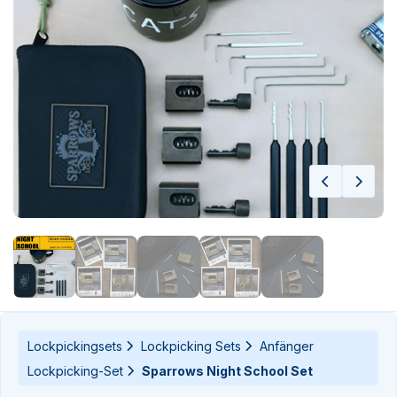
n-
n-
Lockpickingsets
Lockpicking Sets
Anfänger
Lockpicking-Set
Sparrows Night School Set