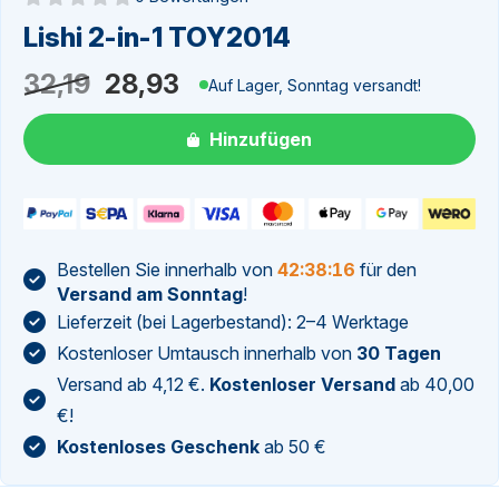
Noch keine Bewertungen
Lishi 2-in-1 TOY2014
Ursprünglicher
Aktueller
32,19
28,93
Auf Lager, Sonntag versandt!
Preis
Preis
Hinzufügen
war:
ist:
32,19
28,93.
Bestellen Sie innerhalb von
42:38:15
für den
Versand am Sonntag
!
Lieferzeit (bei Lagerbestand): 2–4 Werktage
Kostenloser Umtausch innerhalb von
30 Tagen
Versand ab 4,12 €.
Kostenloser Versand
ab 40,00
€!
Kostenloses Geschenk
ab 50 €