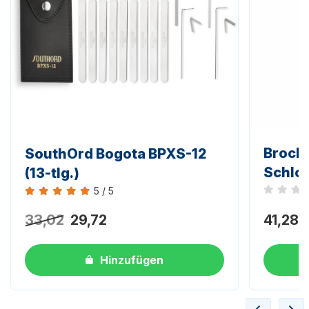
Brock
SouthOrd Bogota BPXS-12
Schlo
(13-tlg.)
5 / 5
Noch kei
Bewertung 5 von 5
33,02
29,72
41,28
Hinzufügen