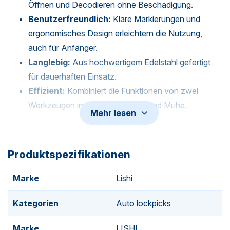
Öffnen und Decodieren ohne Beschädigung.
Benutzerfreundlich:
Klare Markierungen und
ergonomisches Design erleichtern die Nutzung,
auch für Anfänger.
Langlebig:
Aus hochwertigem Edelstahl gefertigt
für dauerhaften Einsatz.
Effizient:
Kombiniert die Funktionen von zwei
Werkzeugen in einem, spart Zeit und Mühe.
Mehr lesen
Dieses Werkzeug ist unverzichtbar für Schlosser und Kfz-
Techniker, die mit Toyota arbeiten.
Produktspezifikationen
Für mehr Informationen zur Nutzung von Lishi-
Marke
Lishi
Werkzeugen und anderen Lishi-Tools,
lesen Sie hier mehr
über
die verschiedenen Auto- und Wohnungswerkzeuge
Kategorien
Auto lockpicks
von Lishi.
Marke
LISHI