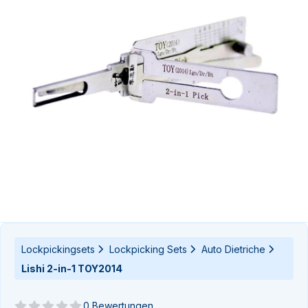
n-
n-
Lockpickingsets
Lockpicking Sets
Auto Dietriche
Lishi 2-in-1 TOY2014
0 Bewertungen