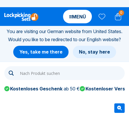
0
MENÜ
You are visiting our German website from United States.
Would you like to be redirected to our English website?
n-
Yes, take me there
No, stay here
n-
n-
Kostenloses Geschenk
ab 50 €
Kostenloser Versa
n-
n-
n-