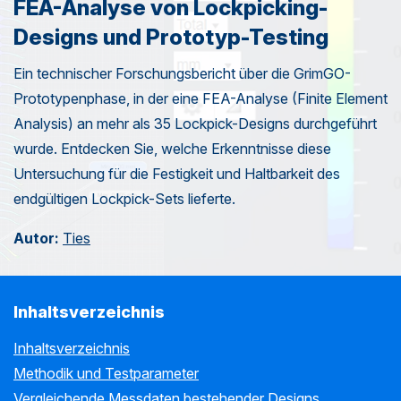
FEA-Analyse von Lockpicking-
Designs und Prototyp-Testing
n-
Ein technischer Forschungsbericht über die GrimGO-
Prototypenphase, in der eine FEA-Analyse (Finite Element
Analysis) an mehr als 35 Lockpick-Designs durchgeführt
wurde. Entdecken Sie, welche Erkenntnisse diese
Untersuchung für die Festigkeit und Haltbarkeit des
endgültigen Lockpick-Sets lieferte.
n-
Autor:
Ties
Inhaltsverzeichnis
Inhaltsverzeichnis
Methodik und Testparameter
Vergleichende Messdaten bestehender Designs