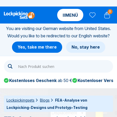
0
MENÜ
You are visiting our German website from United States.
Would you like to be redirected to our English website?
n-
Yes, take me there
No, stay here
n-
n-
Kostenloses Geschenk
ab 50 €
Kostenloser Versa
n-
n-
Lockpickingsets
Blogs
FEA-Analyse von
Lockpicking-Designs und Prototyp-Testing
n-