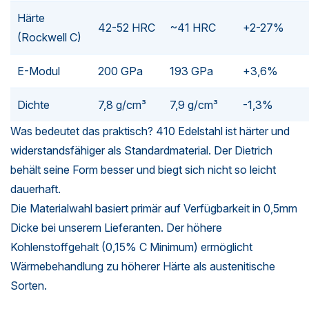
Härte
42-52 HRC
~41 HRC
+2-27%
(Rockwell C)
E-Modul
200 GPa
193 GPa
+3,6%
Dichte
7,8 g/cm³
7,9 g/cm³
-1,3%
Was bedeutet das praktisch? 410 Edelstahl ist härter und
widerstandsfähiger als Standardmaterial. Der Dietrich
behält seine Form besser und biegt sich nicht so leicht
dauerhaft.
Die Materialwahl basiert primär auf Verfügbarkeit in 0,5mm
Dicke bei unserem Lieferanten. Der höhere
Kohlenstoffgehalt (0,15% C Minimum) ermöglicht
Wärmebehandlung zu höherer Härte als austenitische
Sorten.