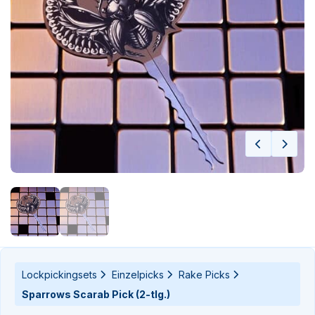
n-
n-
Lockpickingsets
Einzelpicks
Rake Picks
Sparrows Scarab Pick (2-tlg.)