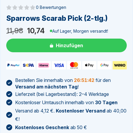
0 Bewertungen
Noch keine Bewertungen
Sparrows Scarab Pick (2-tlg.)
Ursprünglicher
Aktueller
11,98
10,74
Auf Lager, Morgen versandt!
Preis
Preis
Hinzufügen
war:
ist:
11,98
10,74.
Bestellen Sie innerhalb von
26:51:41
für den
Versand am nächsten Tag
!
Lieferzeit (bei Lagerbestand): 2–4 Werktage
Kostenloser Umtausch innerhalb von
30 Tagen
Versand ab 4,12 €.
Kostenloser Versand
ab 40,00
€!
Kostenloses Geschenk
ab 50 €