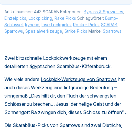
Artikelnummer:
443 SCARAB
Kategorien:
Bypass & Spezielles
,
Einzelpicks
,
Lockpicking
,
Rake Picks
Schlagwörter:
Bump-
Schlüssel
,
kynetic
,
lose Lockpicks
,
Rocker Picks
,
SCARAB
,
Sparrows
,
Spezialwerkzeuge
,
Strike Picks
Marke:
Sparrows
Zwei blitzschnelle Lockpickwerkzeuge mit einem
detaillierten ägyptischen Scarabäus-Käferabdruck.
Wie viele andere
Lockpick-Werkzeuge von Sparrows
hat
auch dieses Werkzeug eine tiefgründige Bedeutung –
sinngemäß „Dies hilft dir, den Fluch der schwierigsten
Schlösser zu brechen… Jesus, der heilige Geist und der
Sonnengott Ra zwingen dich, dieses Schloss zu öffnen“…
Die Skarabäus-Picks von Sparrows sind zwei Dietriche,