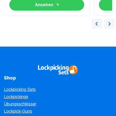
Ansehen
Shop
Lockpicking Sets
Lockpickings
Übungsschlösser
Lockpick-Guns