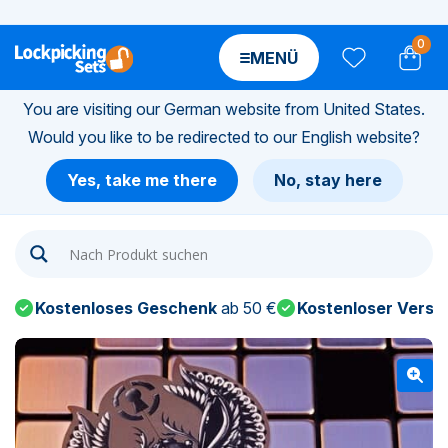
0
MENÜ
You are visiting our German website from United States.
Would you like to be redirected to our English website?
n-
Yes, take me there
No, stay here
n-
n-
Kostenloses Geschenk
ab 50 €
Kostenloser Versa
n-
n-
n-