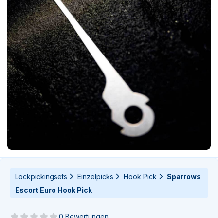
n-
n-
Lockpickingsets
Einzelpicks
Hook Pick
Sparrows
Escort Euro Hook Pick
0 Bewertungen