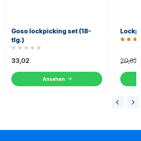
Goso lockpicking set (18-
Lockp
tlg.)
Bewertun
Noch keine Bewertungen
33,02
20,62
Ansehen