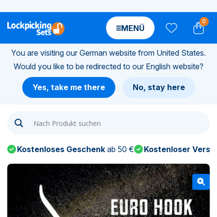
0
MENÜ
You are visiting our German website from United States.
Would you like to be redirected to our English website?
n-
Yes, take me there
No, stay here
n-
n-
Kostenloses Geschenk
ab 50 €
Kostenloser Versa
n-
n-
n-