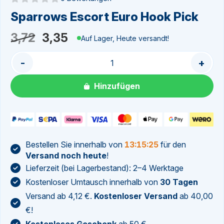
Noch keine Bewertungen
Sparrows Escort Euro Hook Pick
Ursprünglicher
Aktueller
3,72
3,35
Auf Lager, Heute versandt!
Preis
Preis
-
+
war:
ist:
3,72
3,35.
Hinzufügen
Bestellen Sie innerhalb von
13:15:25
für den
Versand noch heute
!
Lieferzeit (bei Lagerbestand): 2–4 Werktage
Kostenloser Umtausch innerhalb von
30 Tagen
Versand ab 4,12 €.
Kostenloser Versand
ab 40,00
€!
Kostenloses Geschenk
ab 50 €