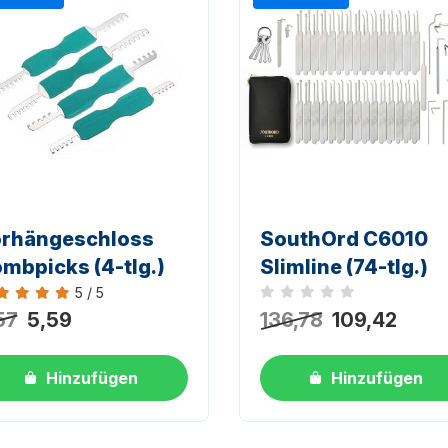
rhängeschloss
SouthOrd C6010
mbpicks (4-tlg.)
Slimline (74-tlg.)
5 / 5
Noch keine Bewertungen
ertung 5 von 5
57
5,59
136,78
109,42
Hinzufügen
Hinzufügen