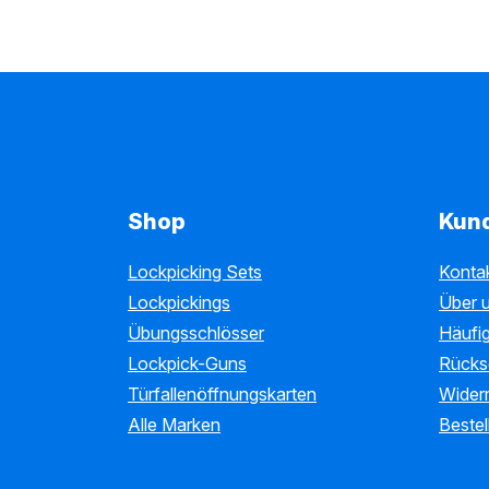
Shop
Kun
Lockpicking Sets
Konta
Lockpickings
Über 
Übungsschlösser
Häufig
Lockpick-Guns
Rücks
Türfallenöffnungskarten
Wider
Alle Marken
Bestel