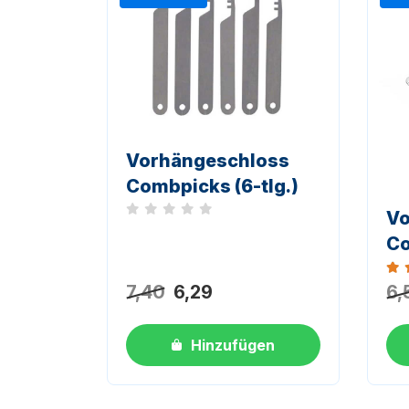
Vorhängeschloss
Combpicks (6-tlg.)
Vo
Noch keine Bewertungen
Co
Bew
7,40
6,29
6,
Hinzufügen