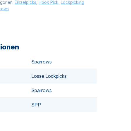
gorien:
Einzelpicks
,
Hook Pick
,
Lockpicking
rows
tionen
Sparrows
Losse Lockpicks
Sparrows
SPP