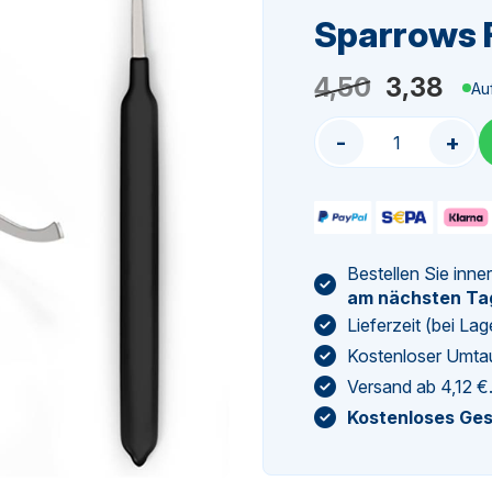
Sparrows F
Ursprüng
Aktu
4,50
3,38
Au
Preis
Prei
-
+
war:
ist:
4,50
3,3
Bestellen Sie inne
am nächsten Ta
Lieferzeit (bei L
Kostenloser Umta
Versand ab 4,12 €
Kostenloses Ge