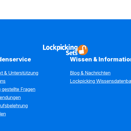
denservice
Wissen & Informati
kt & Unterstützung
Blog & Nachrichten
uns
Lockpicking Wissensdatenb
 gestellte Fragen
endungen
rufsbelehrung
len