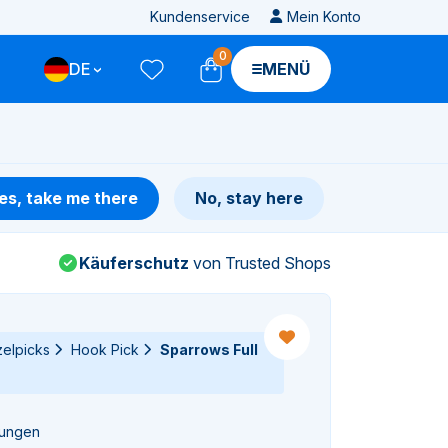
Kundenservice
Mein Konto
0
DE
MENÜ
es, take me there
No, stay here
Käuferschutz
von Trusted Shops
zelpicks
Hook Pick
Sparrows Full
tungen
gen