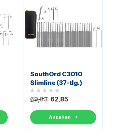
SouthOrd C3010
Slimline (37-tlg.)
Noch keine Bewertungen
69,83
62,85
Ansehen