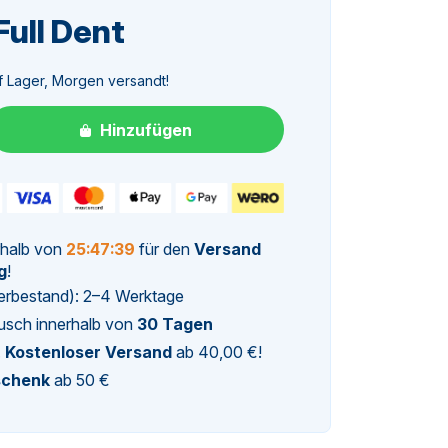
ull Dent
licher
eller
f Lager, Morgen versandt!
s
Hinzufügen
8.
rhalb von
25:47:39
für den
Versand
g
!
agerbestand): 2–4 Werktage
usch innerhalb von
30 Tagen
.
Kostenloser Versand
ab 40,00 €!
schenk
ab 50 €