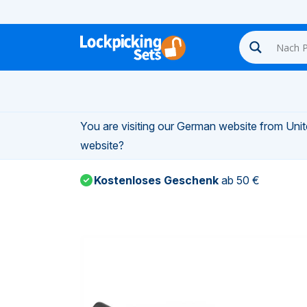
n-
You are visiting our German website from Unite
n-
website?
Kostenloses Geschenk
ab 50 €
n-
n-
n-
n-