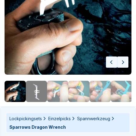
n-
n-
Lockpickingsets
Einzelpicks
Spannwerkzeug
Sparrows Dragon Wrench