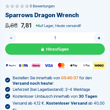
0 Bewertungen
Noch keine Bewertungen
Sparrows Dragon Wrench
Ursprünglicher
Aktueller
8,68
7,81
Auf Lager, Heute versandt!
Preis
Preis
-
+
war:
ist:
8,68
7,81.
Hinzufügen
Bestellen Sie innerhalb von
05:40:36
für den
Versand noch heute
!
Lieferzeit (bei Lagerbestand): 2–4 Werktage
Kostenloser Umtausch innerhalb von
30 Tagen
Versand ab 4,12 €.
Kostenloser Versand
ab 40,00
€!