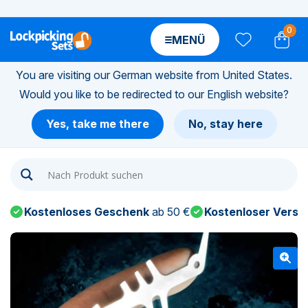
0
MENÜ
You are visiting our German website from United States.
Would you like to be redirected to our English website?
n-
Yes, take me there
No, stay here
n-
n-
Kostenloses Geschenk
ab 50 €
Kostenloser Versa
n-
n-
n-