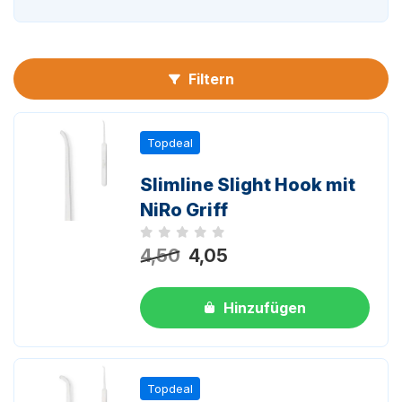
n-
Filtern
Topdeal
Slimline Slight Hook mit
n-
NiRo Griff
Noch keine Bewertungen
4,50
4,05
Hinzufügen
Topdeal