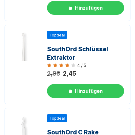
Hinzufügen
Topdeal
SouthOrd Schlüssel
Extraktor
4 / 5
Bewertung 4 von 5
2,88
2,45
Hinzufügen
Topdeal
SouthOrd C Rake