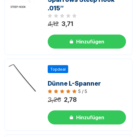
.015″
Noch keine Bewertungen
4,12
3,71
Hinzufügen
Topdeal
Dünne L-Spanner
5 / 5
Bewertung 5 von 5
3,26
2,78
Hinzufügen