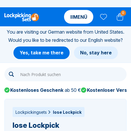
0
MENÜ
You are visiting our German website from United States.
Would you like to be redirected to our English website?
n-
Yes, take me there
No, stay here
n-
n-
Kostenloses Geschenk
ab 50 €
Kostenloser Versa
n-
n-
Lockpickingsets
lose Lockpick
lose Lockpick
n-