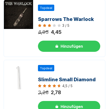
Topdeal
Sparrows The Warlock
3 / 5
Bewertung 3 von 5
4,95
4,45
Hinzufügen
Topdeal
Slimline Small Diamond
4,5 / 5
Bewertung 4,5 von 5
3,26
2,78
Hinzufügen