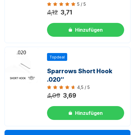
5 / 5
Bewertung 5 von 5
4,12
3,71
Hinzufügen
Topdeal
Sparrows Short Hook
.020″
4,5 / 5
Bewertung 4,5 von 5
4,09
3,69
Hinzufügen