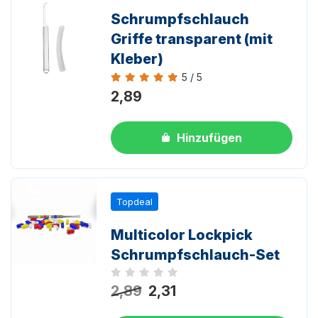
Schrumpfschlauch
Griffe transparent (mit
Kleber)
5 / 5
Bewertung 5 von 5
2,89
Hinzufügen
Topdeal
Multicolor Lockpick
Schrumpfschlauch-Set
Noch keine Bewertungen
2,89
2,31