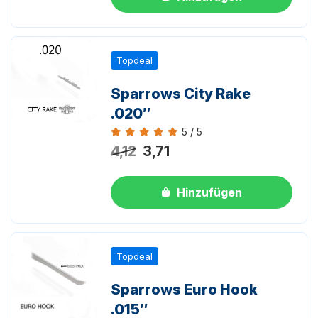
Topdeal
Sparrows City Rake
.020″
5 / 5
Bewertung 5 von 5
4,12
3,71
Hinzufügen
Topdeal
Sparrows Euro Hook
.015″