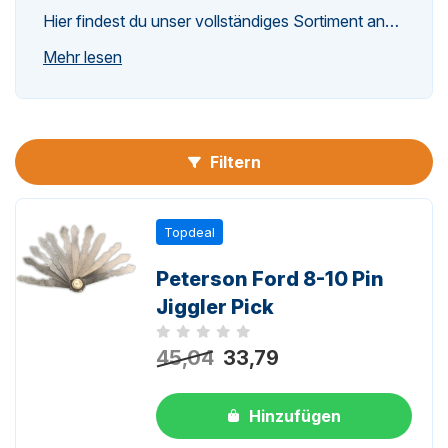
Hier findest du unser vollständiges Sortiment an…
n-
Mehr lesen
Filtern
n-
Topdeal
Peterson Ford 8-10 Pin
Jiggler Pick
Noch keine Bewertungen
45,04
33,79
Hinzufügen