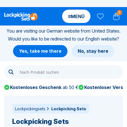
0
MENÜ
You are visiting our German website from United States.
Would you like to be redirected to our English website?
n-
Yes, take me there
No, stay here
n-
n-
Kostenloses Geschenk
ab 50 €
Kostenloser Versa
n-
n-
Lockpickingsets
Lockpicking Sets
Lockpicking Sets
n-