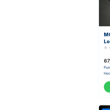
MO
Lo
Noc
67
Pur
Hoo
kom
(BO
Gem
ent