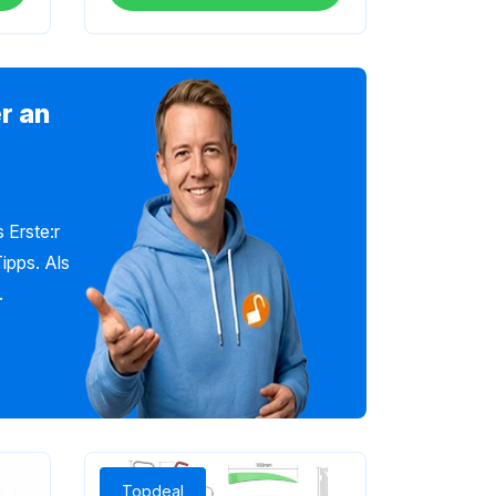
r an
 Erste:r
ipps. Als
.
Topdeal