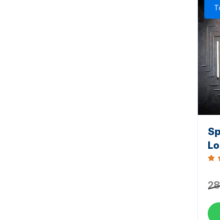
T
Sp
Lo
Bew
28