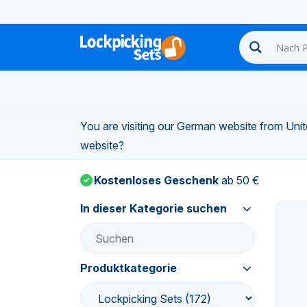
n-
You are visiting our German website from Unite
n-
website?
Kostenloses Geschenk
ab 50 €
n-
In dieser Kategorie suchen
n-
n-
Produktkategorie
n-