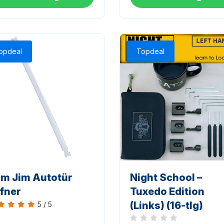
opdeal
Topdeal
im Jim Autotür
Night School –
fner
Tuxedo Edition
(Links) (16-tlg)
5 / 5
ertung 5 von 5