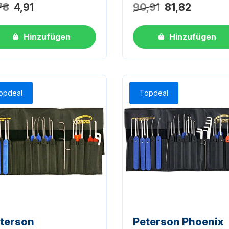
Noch keine Bewertungen
78
4,91
90,91
81,82
Hinzufügen
Hinzufügen
opdeal
Topdeal
terson
Peterson Phoenix