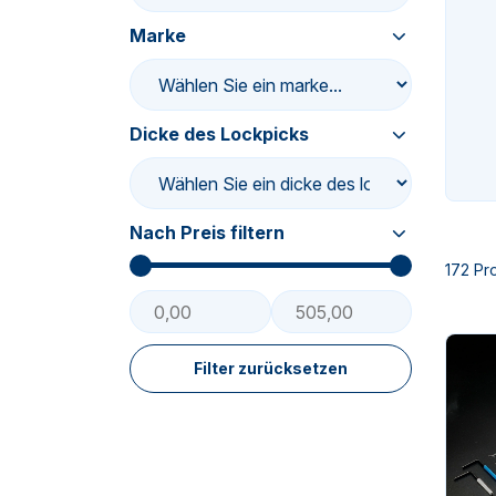
Marke
n-
Dicke des Lockpicks
Nach Preis filtern
n-
172 Pr
Filter zurücksetzen