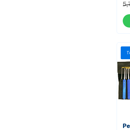
5,
T
Pe