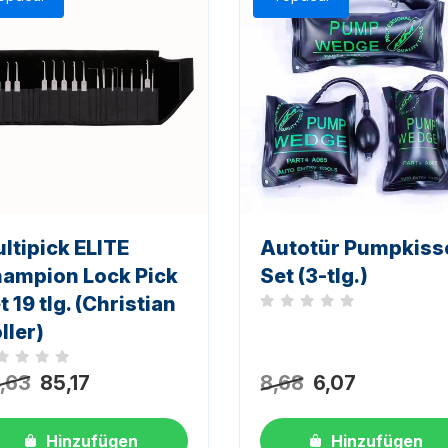
ltipick ELITE
Autotür Pumpkiss
ampion Lock Pick
Set (3-tlg.)
t 19 tlg. (Christian
Noch keine Bewertungen
ller)
h keine Bewertungen
,63
85,17
8,68
6,07
Hinzufügen
Hinzufügen