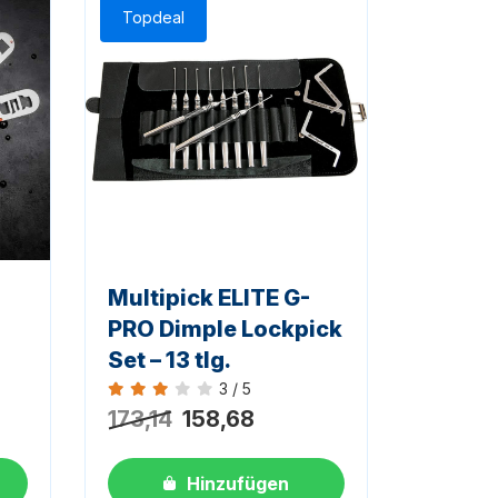
Topdeal
Multipick ELITE G-
PRO Dimple Lockpick
Set – 13 tlg.
3 / 5
Bewertung 3 von 5
173,14
158,68
Hinzufügen