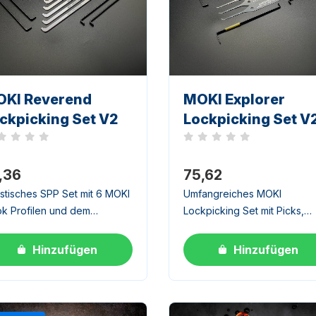
KI Reverend
MOKI Explorer
ckpicking Set V2
Lockpicking Set V
h keine Bewertungen
Noch keine Bewertungen
,36
75,62
istisches SPP Set mit 6 MOKI
Umfangreiches MOKI
k Profilen und dem
Lockpicking Set mit Picks,
pletten Spann Arsenal
Rakes und 8 Spannwerkze
K+ und Prybar TOK).
(BOK + TOK). Fuer
Hinzufügen
Hinzufügen
einsam mit TheReverend
fortgeschrittene Nutzer und
wickelt.
ambitionierte Anfaenger.