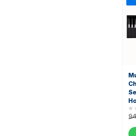
Mu
Ch
Se
Ho
Noc
94