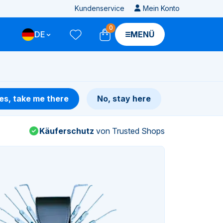
Kundenservice
Mein Konto
0
DE
MENÜ
es, take me there
No, stay here
Käuferschutz
von Trusted Shops