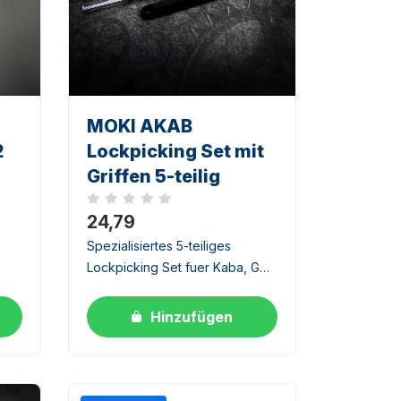
MOKI AKAB
2
Lockpicking Set mit
Griffen 5-teilig
Noch keine Bewertungen
24,79
Spezialisiertes 5-teiliges
Lockpicking Set fuer Kaba, Goal
ugen
und West Schloesser mit
mehreren Pinrichtungen.
Hinzufügen
Gemeinsam mit Yabende
entwickelt.