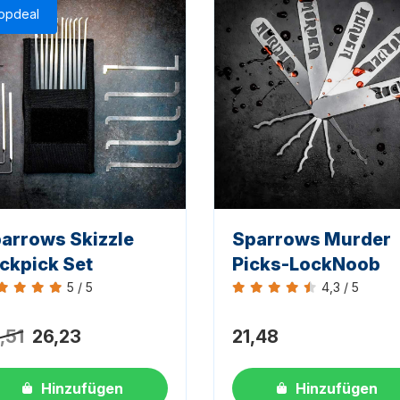
opdeal
arrows Skizzle
Sparrows Murder
ckpick Set
Picks-LockNoob
5 / 5
4,3 / 5
ertung 5 von 5
Bewertung 4,3 von 5
,51
26,23
21,48
Hinzufügen
Hinzufügen