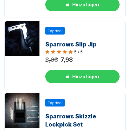
Hinzufügen
Topdeal
Sparrows Slip Jip
5 / 5
Bewertung 5 von 5
8,68
7,98
Hinzufügen
Topdeal
Sparrows Skizzle
Lockpick Set