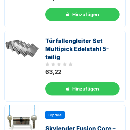
Hinzufügen
Türfallengleiter Set
Multipick Edelstahl 5-
teilig
Noch keine Bewertungen
63,22
Hinzufügen
Topdeal
Skylender Fusion Core –