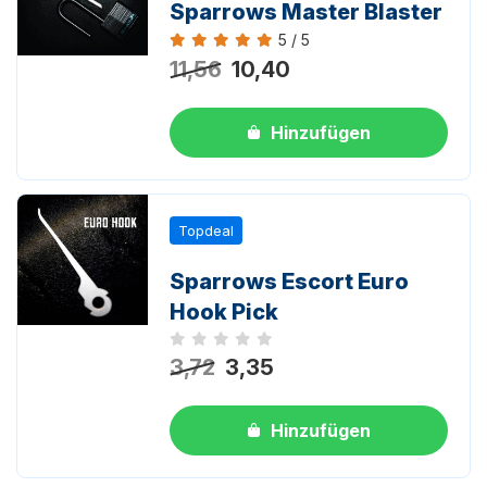
Sparrows Master Blaster
5 / 5
Bewertung 5 von 5
11,56
10,40
Hinzufügen
Topdeal
Sparrows Escort Euro
Hook Pick
Noch keine Bewertungen
3,72
3,35
Hinzufügen