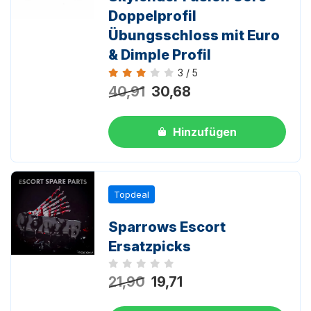
Doppelprofil
Übungsschloss mit Euro
& Dimple Profil
3 / 5
Bewertung 3 von 5
40,91
30,68
Hinzufügen
Topdeal
Sparrows Escort
Ersatzpicks
Noch keine Bewertungen
21,90
19,71