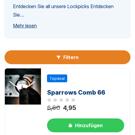
Entdecken Sie all unsere Lockpicks Entdecken
Sie…
n-
Mehr lesen
Filtern
n-
Topdeal
Sparrows Comb 66
Noch keine Bewertungen
6,60
4,95
Hinzufügen