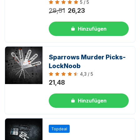
5 / 5
Bewertung 5 von 5
28,51
26,23
Hinzufügen
Sparrows Murder Picks-
LockNoob
4,3 / 5
Bewertung 4,3 von 5
21,48
Hinzufügen
Topdeal