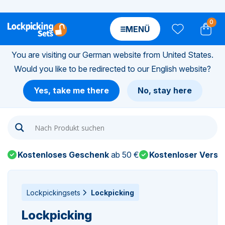
0
MENÜ
You are visiting our German website from United States.
Would you like to be redirected to our English website?
n-
Yes, take me there
No, stay here
n-
n-
Kostenloses Geschenk
ab 50 €
Kostenloser Versa
n-
n-
Lockpickingsets
Lockpicking
Lockpicking
n-