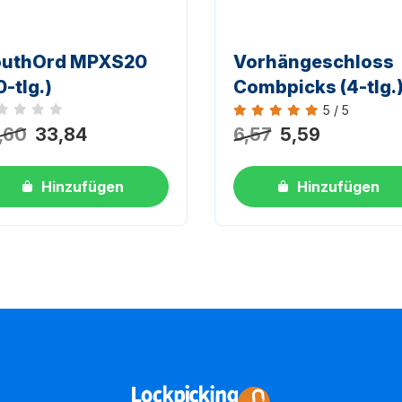
outhOrd MPXS20
Vorhängeschloss
0-tlg.)
Combpicks (4-tlg.
5 / 5
h keine Bewertungen
Bewertung 5 von 5
,60
33,84
6,57
5,59
Hinzufügen
Hinzufügen