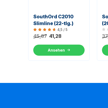
SouthOrd C2010
S
Slimline (22-tlg.)
(2
4,5 / 5
Noc
Bewertung 4,5 von 5
45,87
41,28
37
Ansehen