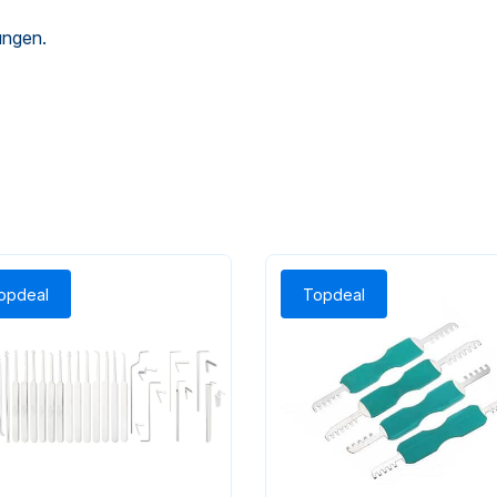
ungen.
opdeal
Topdeal