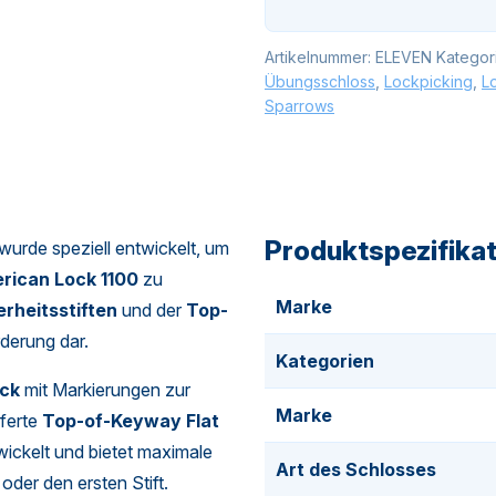
Artikelnummer:
ELEVEN
Kategor
Übungsschloss
,
Lockpicking
,
L
Sparrows
Produktspezifika
wurde speziell entwickelt, um
rican Lock 1100
zu
Marke
erheitsstiften
und der
Top-
derung dar.
Kategorien
ck
mit Markierungen zur
Marke
eferte
Top-of-Keyway Flat
ickelt und bietet maximale
Art des Schlosses
der den ersten Stift.