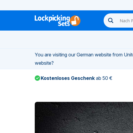
n-
You are visiting our German website from Unite
n-
website?
Kostenloses Geschenk
ab 50 €
n-
n-
n-
n-