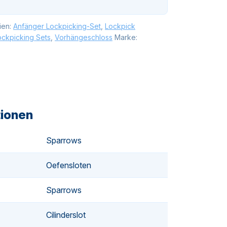
ien:
Anfänger Lockpicking-Set
,
Lockpick
ockpicking Sets
,
Vorhängeschloss
Marke:
tionen
Sparrows
Oefensloten
Sparrows
Cilinderslot