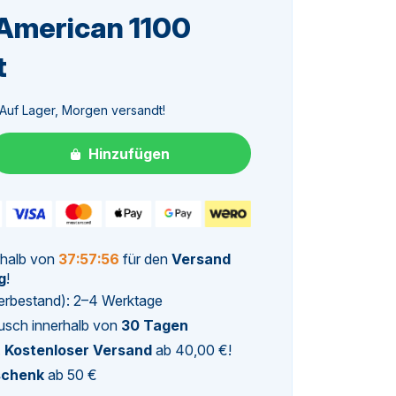
American 1100
t
glicher
tueller
Auf Lager, Morgen versandt!
eis
Hinzufügen
:
,38.
rhalb von
37:57:55
für den
Versand
g
!
agerbestand): 2–4 Werktage
usch innerhalb von
30 Tagen
.
Kostenloser Versand
ab 40,00 €!
schenk
ab 50 €