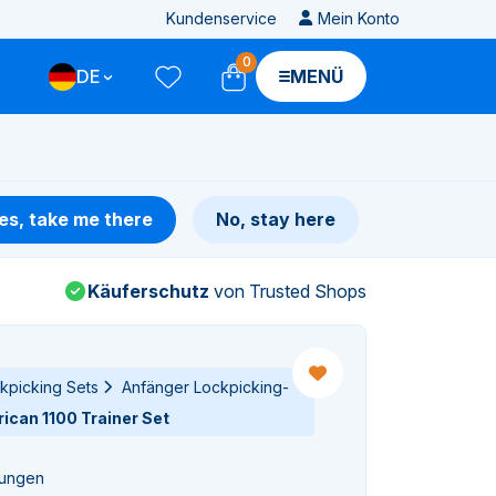
Kundenservice
Mein Konto
0
DE
MENÜ
es, take me there
No, stay here
Käuferschutz
von Trusted Shops
kpicking Sets
Anfänger Lockpicking-
can 1100 Trainer Set
tungen
gen