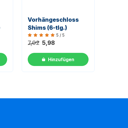
Vorhängeschloss
)
Shims (6-tlg.)
5 / 5
Bewertung 5 von 5
7,02
5,98
Hinzufügen