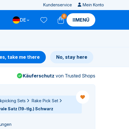
Kundenservice
Mein Konto
0
DE
MENÜ
es, take me there
No, stay here
Käuferschutz
von Trusted Shops
kpicking Sets
Rake Pick Set
le Satz (19-tlg.) Schwarz
tungen
gen