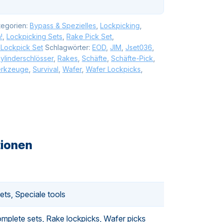
tegorien:
Bypass & Spezielles
,
Lockpicking
,
!
,
Lockpicking Sets
,
Rake Pick Set
,
 Lockpick Set
Schlagwörter:
EOD
,
JIM
,
Jset036
,
zylinderschlösser
,
Rakes
,
Schäfte
,
Schäfte-Pick
,
erkzeuge
,
Survival
,
Wafer
,
Wafer Lockpicks
,
tionen
ets, Speciale tools
mplete sets, Rake lockpicks, Wafer picks