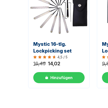
DIES IST DIE SCHWARZE VERSION
Mystic 16-tlg.
My
Lockpicking set
Lo
4,5 / 5
Bewertung 4,5 von 5
Bew
16,49
14,02
9,
Hinzufügen