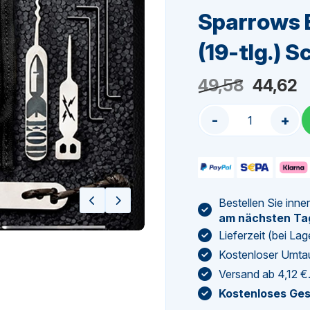
Sparrows 
(19-tlg.) 
Ursprün
A
49,58
44,62
Preis
P
-
+
war:
is
49,58
4
Bestellen Sie inne
am nächsten Ta
Lieferzeit (bei L
Kostenloser Umta
Versand ab 4,12 €
Kostenloses Ge