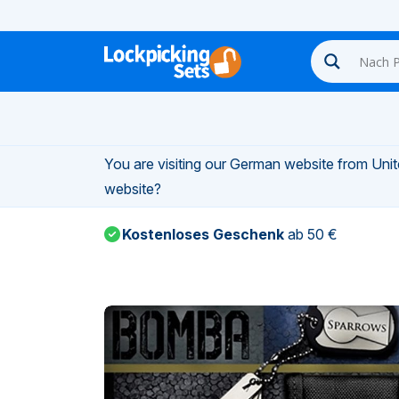
n-
You are visiting our German website from Unite
n-
website?
Kostenloses Geschenk
ab 50 €
n-
n-
n-
n-