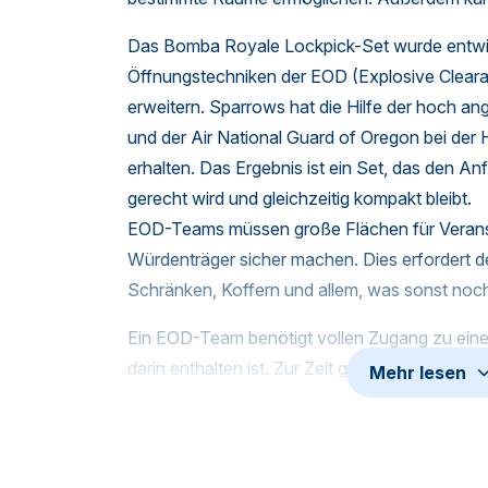
Das Bomba Royale Lockpick-Set wurde entwic
Öffnungstechniken der EOD (Explosive Cleara
erweitern. Sparrows hat die Hilfe der hoch 
und der Air National Guard of Oregon bei der 
erhalten. Das Ergebnis ist ein Set, das den A
gerecht wird und gleichzeitig kompakt bleibt.
EOD-Teams müssen große Flächen für Verans
Würdenträger sicher machen. Dies erfordert d
Schränken, Koffern und allem, was sonst noch
Ein EOD-Team benötigt vollen Zugang zu eine
darin enthalten ist. Zur Zeit gibt es keine 
Mehr lesen
eine Tür öffnen will, kann es immer nach dem 
Prozess kann jedoch viel Zeit in Anspruch ne
Dieses Set ist so konzipiert, dass es schnell ein