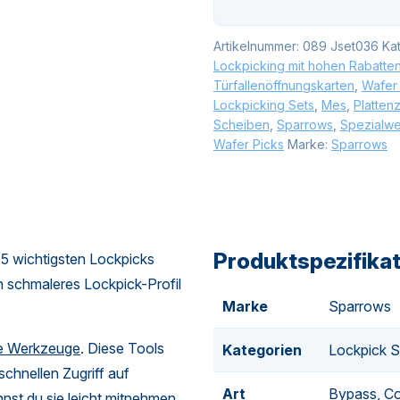
Artikelnummer:
089 Jset036
Ka
Lockpicking mit hohen Rabatten
Türfallenöffnungskarten
,
Wafer
Lockpicking Sets
,
Mes
,
Platten
Scheiben
,
Sparrows
,
Spezialw
Wafer Picks
Marke:
Sparrows
Produktspezifika
5 wichtigsten Lockpicks
in schmaleres Lockpick-Profil
Marke
Sparrows
le Werkzeuge
. Diese Tools
Kategorien
Lockpick S
 schnellen Zugriff auf
Art
Bypass, Co
st du sie leicht mitnehmen.