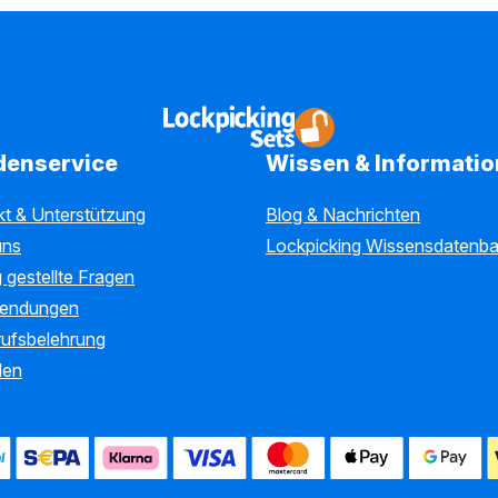
denservice
Wissen & Informati
kt & Unterstützung
Blog & Nachrichten
uns
Lockpicking Wissensdatenb
 gestellte Fragen
endungen
rufsbelehrung
len