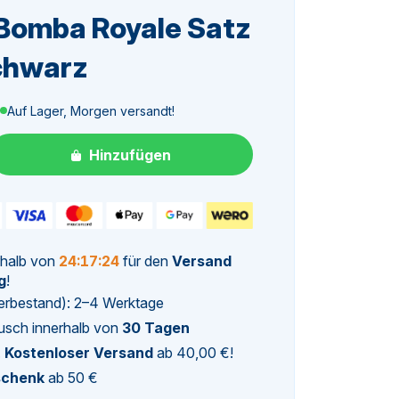
Bomba Royale Satz
Schwarz
glicher
ktueller
Auf Lager, Morgen versandt!
reis
Hinzufügen
t:
4,62.
rhalb von
24:17:23
für den
Versand
g
!
agerbestand): 2–4 Werktage
usch innerhalb von
30 Tagen
.
Kostenloser Versand
ab 40,00 €!
schenk
ab 50 €