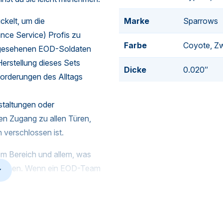
Marke
Sparrows
kelt, um die
nce Service) Profis zu
Farbe
Coyote, Zw
angesehenen EOD-Soldaten
Herstellung dieses Sets
Dicke
0.020″
nforderungen des Alltags
taltungen oder
en Zugang zu allen Türen,
 verschlossen ist.
m Bereich und allem, was
Ausnahmen. Wenn ein EOD-Team
Schlüssel fragen. Dieser
hmen.
satzbereit ist.