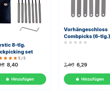
Vorhängeschloss
Combpicks (6-tlg.
stic 8-tlg.
Noch keine Bewertungen
ckpicking set
5 / 5
ertung 5 von 5
88
8,40
7,40
6,29
Hinzufügen
Hinzufügen