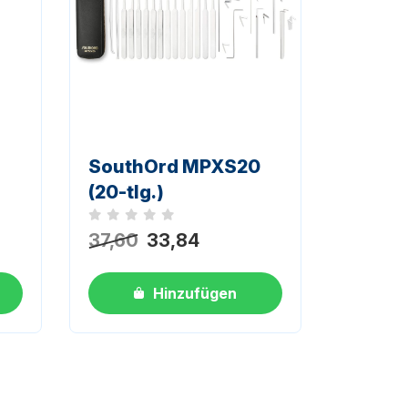
)
SouthOrd MPXS20
(20-tlg.)
Noch keine Bewertungen
37,60
33,84
Hinzufügen