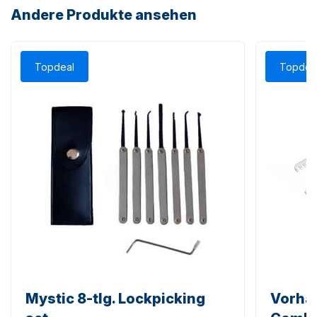
Andere Produkte ansehen
Topdeal
Topdea
Mystic 8-tlg. Lockpicking
Vorhä