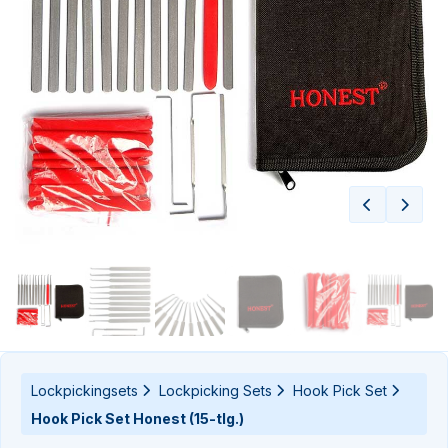
n-
n-
Lockpickingsets
Lockpicking Sets
Hook Pick Set
Hook Pick Set Honest (15-tlg.)