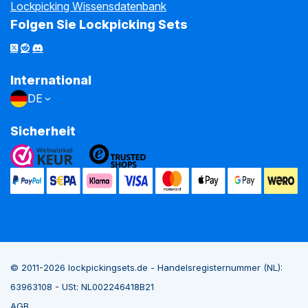
Lockpicking Wissensdatenbank
Folgen Sie Lockpicking Sets
International
DE
Sicherheit
© 2011-2026 lockpickingsets.de - Handelsregisternummer (NL):
63963108 - USt: NL002246418B21
AGB