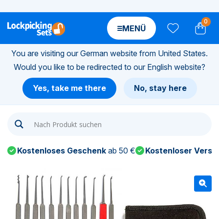
0
MENÜ
You are visiting our German website from United States.
Would you like to be redirected to our English website?
n-
Yes, take me there
No, stay here
n-
n-
Kostenloses Geschenk
ab 50 €
Kostenloser Versa
n-
n-
n-