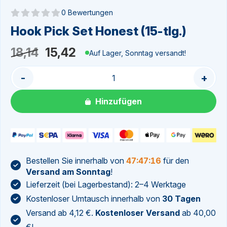
0 Bewertungen
Noch keine Bewertungen
Hook Pick Set Honest (15-tlg.)
Ursprünglicher
Aktueller
18,14
15,42
Auf Lager, Sonntag versandt!
Preis
Preis
-
+
war:
ist:
18,14
15,42.
Hinzufügen
Bestellen Sie innerhalb von
47:47:16
für den
Versand am Sonntag
!
Lieferzeit (bei Lagerbestand): 2–4 Werktage
Kostenloser Umtausch innerhalb von
30 Tagen
Versand ab 4,12 €.
Kostenloser Versand
ab 40,00
€!