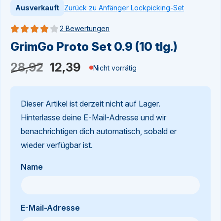
Zurück zu Anfänger Lockpicking-Set
Ausverkauft
2 Bewertungen
Bewertung 4 von 5
GrimGo Proto Set 0.9 (10 tlg.)
Ursprünglicher
Aktueller
28,92
12,39
Nicht vorrätig
Preis
Preis
war:
ist:
Dieser Artikel ist derzeit nicht auf Lager.
28,92
12,39.
Hinterlasse deine E-Mail-Adresse und wir
benachrichtigen dich automatisch, sobald er
wieder verfügbar ist.
Name
E-Mail-Adresse