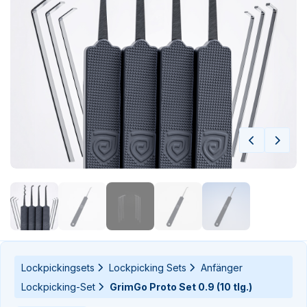
n-
n-
Lockpickingsets
Lockpicking Sets
Anfänger
Lockpicking-Set
GrimGo Proto Set 0.9 (10 tlg.)