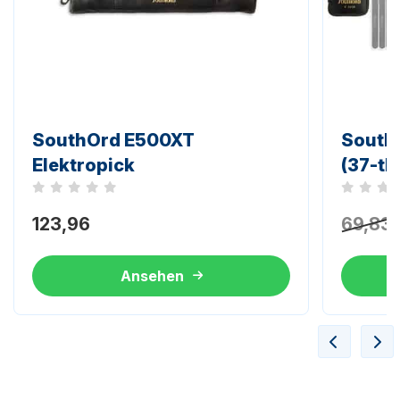
SouthOrd E500XT
South
Elektropick
(37-tlg
Noch keine Bewertungen
Noch kei
123,96
69,83
Ansehen