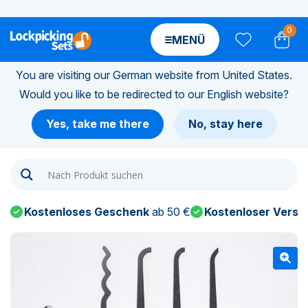
0
MENÜ
You are visiting our German website from United States.
Would you like to be redirected to our English website?
n-
Yes, take me there
No, stay here
n-
n-
Kostenloses Geschenk
ab 50 €
Kostenloser Versa
n-
n-
n-