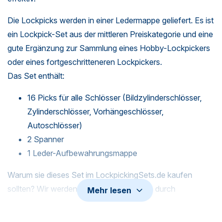
Die Lockpicks werden in einer Ledermappe geliefert. Es ist
ein Lockpick-Set aus der mittleren Preiskategorie und eine
gute Ergänzung zur Sammlung eines Hobby-Lockpickers
oder eines fortgeschritteneren Lockpickers.
Das Set enthält:
16 Picks für alle Schlösser (Bildzylinderschlösser,
Zylinderschlösser, Vorhängeschlösser,
Autoschlösser)
2 Spanner
1 Leder-Aufbewahrungsmappe
Warum sie dieses Set im LockpickingSets.de kaufen
sollten? Wir werden von unseren Kunden durch
Mehr lesen
verschiedene Review-Plattformen sehr geschätzt, da wir
sowohl vor als auch nach dem Kauf einen exzellenten