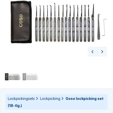
n-
n-
Lockpickingsets
Lockpicking
Goso lockpicking set
(18-tlg.)