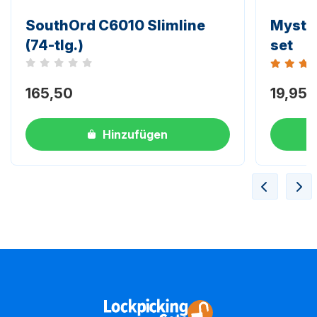
SouthOrd C6010 Slimline
Mystic
(74-tlg.)
set
Noch keine Bewertungen
Bewertun
165,50
19,95
Hinzufügen