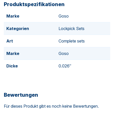
Produktspezifikationen
Service bieten.
Sie können uns auch für
Übungsschlösser
kontaktieren,
Marke
Goso
damit Sie zu Hause auf der Couch lernen können, wie
man Lockpicking ausübt.
Kategorien
Lockpick Sets
Art
Complete sets
Marke
Goso
Dicke
0.026″
Bewertungen
Für dieses Produkt gibt es noch keine Bewertungen.