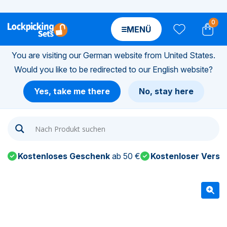
0
MENÜ
You are visiting our German website from United States.
Would you like to be redirected to our English website?
n-
Yes, take me there
No, stay here
n-
n-
Kostenloses Geschenk
ab 50 €
Kostenloser Versa
n-
n-
n-