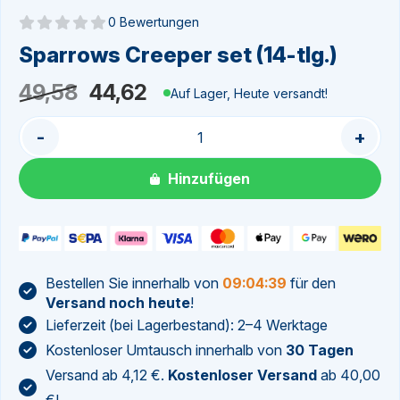
0 Bewertungen
Noch keine Bewertungen
Sparrows Creeper set (14-tlg.)
Ursprünglicher
Aktueller
49,58
44,62
Auf Lager, Heute versandt!
Preis
Preis
-
+
war:
ist:
49,58
44,62.
Hinzufügen
Bestellen Sie innerhalb von
09:04:38
für den
Versand noch heute
!
Lieferzeit (bei Lagerbestand): 2–4 Werktage
Kostenloser Umtausch innerhalb von
30 Tagen
Versand ab 4,12 €.
Kostenloser Versand
ab 40,00
€!