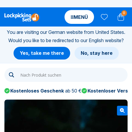
0
MENÜ
You are visiting our German website from United States.
Would you like to be redirected to our English website?
n-
Yes, take me there
No, stay here
n-
n-
Kostenloses Geschenk
ab 50 €
Kostenloser Versa
n-
n-
n-