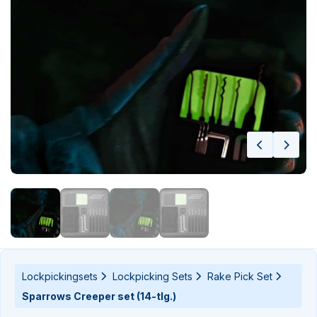
n-
n-
Lockpickingsets
Lockpicking Sets
Rake Pick Set
Sparrows Creeper set (14-tlg.)