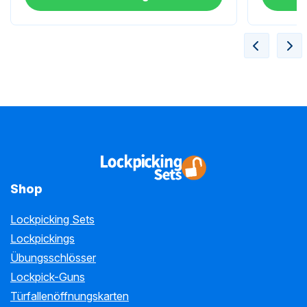
Shop
Lockpicking Sets
Lockpickings
Übungsschlösser
Lockpick-Guns
Türfallenöffnungskarten