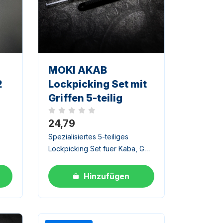
MOKI AKAB
2
Lockpicking Set mit
Griffen 5-teilig
Noch keine Bewertungen
24,79
Spezialisiertes 5-teiliges
Lockpicking Set fuer Kaba, Goal
ugen
und West Schloesser mit
mehreren Pinrichtungen.
Hinzufügen
Gemeinsam mit Yabende
entwickelt.