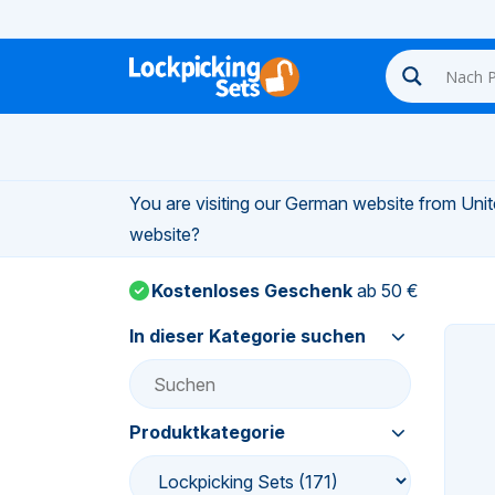
n-
You are visiting our German website from Unite
n-
website?
Kostenloses Geschenk
ab 50 €
n-
In dieser Kategorie suchen
n-
n-
Produktkategorie
n-