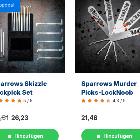
opdeal
arrows Skizzle
Sparrows Murder
ckpick Set
Picks-LockNoob
5 / 5
4,3 / 5
ertung 5 von 5
Bewertung 4,3 von 5
,51
26,23
21,48
Hinzufügen
Hinzufügen