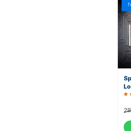
T
Sp
Lo
Bew
28