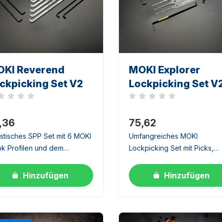
KI Reverend
MOKI Explorer
ckpicking Set V2
Lockpicking Set V
h keine Bewertungen
Noch keine Bewertungen
,36
75,62
istisches SPP Set mit 6 MOKI
Umfangreiches MOKI
k Profilen und dem
Lockpicking Set mit Picks,
pletten Spann Arsenal
Rakes und 8 Spannwerkze
K+ und Prybar TOK).
(BOK + TOK). Fuer
Hinzufügen
Hinzufügen
einsam mit TheReverend
fortgeschrittene Nutzer und
wickelt.
ambitionierte Anfaenger.