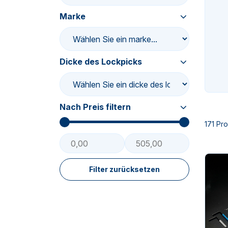
Marke
n-
Dicke des Lockpicks
Nach Preis filtern
n-
171 Pr
Filter zurücksetzen