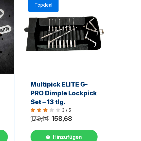
Topdeal
Multipick ELITE G-
PRO Dimple Lockpick
Set – 13 tlg.
3 / 5
Bewertung 3 von 5
173,14
158,68
Hinzufügen