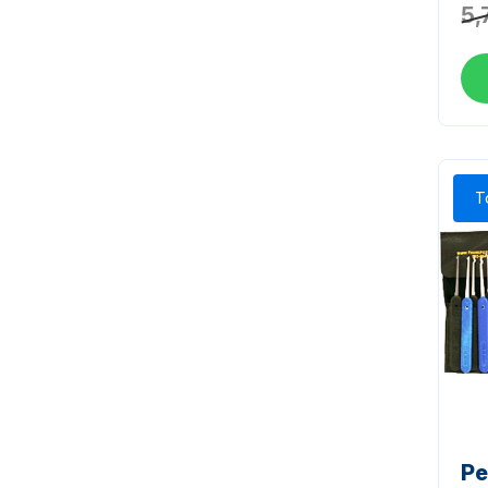
5,
T
Pe