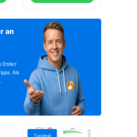
r an
 Erste:r
ipps. Als
.
Topdeal