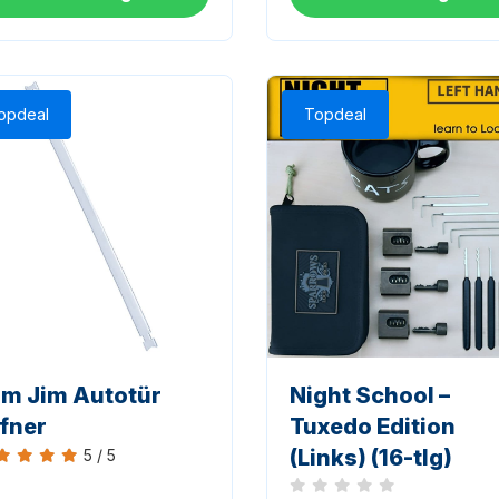
opdeal
Topdeal
im Jim Autotür
Night School –
fner
Tuxedo Edition
(Links) (16-tlg)
5 / 5
ertung 5 von 5