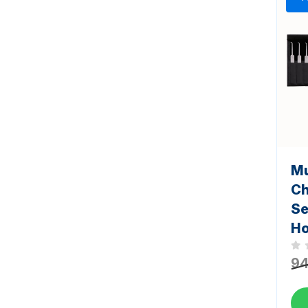
Mu
Ch
Se
Ho
Noc
94