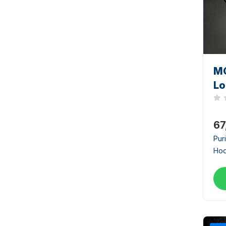
MO
Lo
Noc
67
Pur
Hoo
kom
(BO
Gem
ent