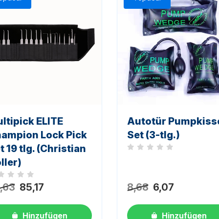
ltipick ELITE
Autotür Pumpkiss
ampion Lock Pick
Set (3-tlg.)
t 19 tlg. (Christian
Noch keine Bewertungen
ller)
h keine Bewertungen
,63
85,17
8,68
6,07
Hinzufügen
Hinzufügen