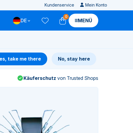
Kundenservice
Mein Konto
0
DE
MENÜ
es, take me there
No, stay here
Käuferschutz
von Trusted Shops