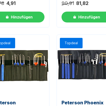
Noch keine Bewertungen
78
4,91
90,91
81,82
Hinzufügen
Hinzufügen
opdeal
Topdeal
terson
Peterson Phoenix