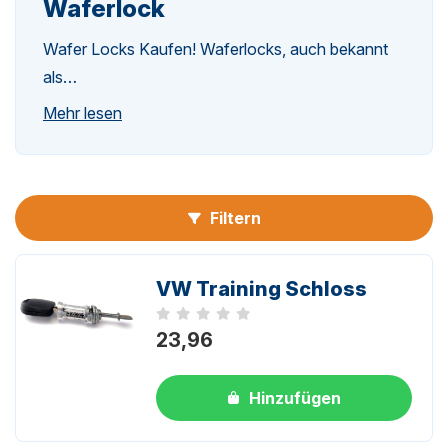
Waferlock
Wafer Locks Kaufen! Waferlocks, auch bekannt
n-
als…
Mehr lesen
Filtern
n-
VW Training Schloss
Noch keine Bewertungen
23,96
Hinzufügen