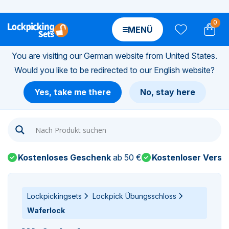
0
MENÜ
You are visiting our German website from United States.
Would you like to be redirected to our English website?
n-
Yes, take me there
No, stay here
n-
n-
Kostenloses Geschenk
ab 50 €
Kostenloser Versa
n-
n-
Lockpickingsets
Lockpick Übungsschloss
Waferlock
n-