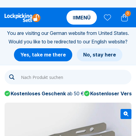
0
MENÜ
You are visiting our German website from United States.
Would you like to be redirected to our English website?
n-
Yes, take me there
No, stay here
n-
n-
Kostenloses Geschenk
ab 50 €
Kostenloser Versa
n-
n-
n-