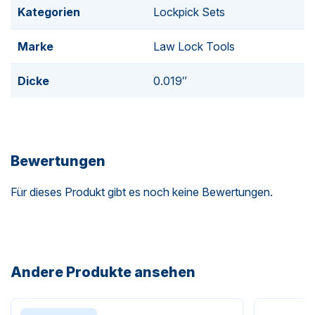
Kategorien
Lockpick Sets
Zunächst einmal der Tipene Lockout Buster PRO 0.5mm /
Marke
Law Lock Tools
0.019″“-
Dicke
0.019″
Und dann die
Tipene Teardrop PRO 0.5mm /0.019″“
Bewertungen
Schließlich gibt es noch das
Tipene Scimitar PRO
Für dieses Produkt gibt es noch keine Bewertungen.
0.5mm
/0.019″“
Andere Produkte ansehen