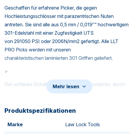
Geschaffen für erfahrene Picker, die gegen
Hochleistungsschlösser mit parazentrischen Nuten
antreten. Sie sind alle aus 0,5 mm / 0,019″“ hochwertigem
301-Edelstahl mit einer Zugfestigkeit UTS
von 291050 PSI oder 2006N/mm2 gefertigt. Alle LLT
PRO Picks werden mit unseren
charakteristischen laminierten 301 Griffen geliefert.
>
Der schlanke Schaft ermöglicht es den Lockpicks, durch
Mehr lesen
schwer zugängliche Schlüsselnuten zu
steuern. Ideal für diese kniffligen High-End-Euro-Zylinder.
Produktspezifikationen
>
Marke
Law Lock Tools
Lassen Sie mich Ihnen die neue Serie vorstellen –