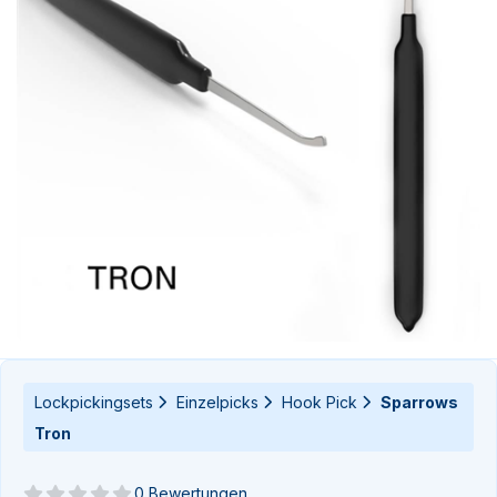
n-
n-
Lockpickingsets
Einzelpicks
Hook Pick
Sparrows
Tron
0 Bewertungen