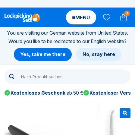
0
MENÜ
You are visiting our German website from United States.
Would you like to be redirected to our English website?
n-
Yes, take me there
No, stay here
n-
n-
Kostenloses Geschenk
ab 50 €
Kostenloser Versa
n-
n-
n-