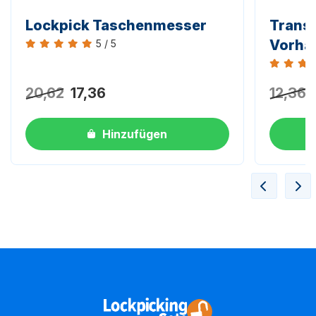
Lockpick Taschenmesser
Trans
Vorhä
5 / 5
Bewertung 5 von 5
Bewertun
20,62
17,36
12,36
Hinzufügen