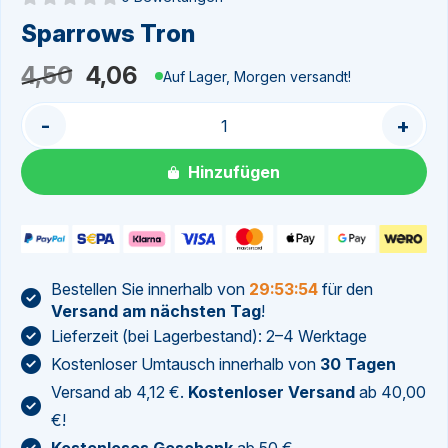
Noch keine Bewertungen
Sparrows Tron
Ursprünglicher
Aktueller
4,50
4,06
Auf Lager, Morgen versandt!
Preis
Preis
-
+
war:
ist:
4,50
4,06.
Hinzufügen
Bestellen Sie innerhalb von
29:53:53
für den
Versand am nächsten Tag
!
Lieferzeit (bei Lagerbestand): 2–4 Werktage
Kostenloser Umtausch innerhalb von
30 Tagen
Versand ab 4,12 €.
Kostenloser Versand
ab 40,00
€!
Kostenloses Geschenk
ab 50 €