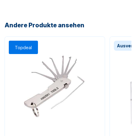
Andere Produkte ansehen
Ausverk
Topdeal