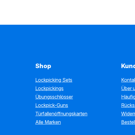
Shop
Kun
Lockpicking Sets
Konta
Lockpickings
Über 
Übungsschlösser
Häufig
Lockpick-Guns
Rücks
Türfallenöffnungskarten
Wider
Alle Marken
Bestel