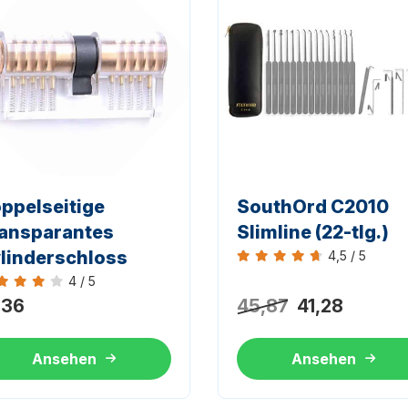
ppelseitige
SouthOrd C2010
ansparantes
Slimline (22-tlg.)
linderschloss
4,5 / 5
Bewertung 4,5 von 5
4 / 5
ertung 4 von 5
,36
45,87
41,28
Ansehen
Ansehen