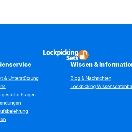
denservice
Wissen & Informati
kt & Unterstützung
Blog & Nachrichten
uns
Lockpicking Wissensdatenb
 gestellte Fragen
endungen
rufsbelehrung
len