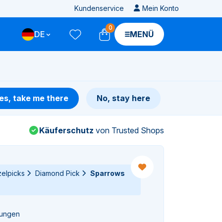
Kundenservice
Mein Konto
0
DE
MENÜ
es, take me there
No, stay here
Käuferschutz
von Trusted Shops
zelpicks
Diamond Pick
Sparrows
tungen
gen