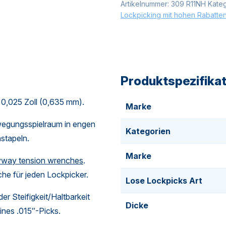
Artikelnummer:
309 R11NH
Kate
Lockpicking mit hohen Rabatten
Produktspezifika
n 0,025 Zoll (0,635 mm).
Marke
wegungsspielraum in engen
Kategorien
stapeln.
Marke
yway tension wrenches
.
che für jeden Lockpicker.
Lose Lockpicks Art
er Steifigkeit/Haltbarkeit
Dicke
eines .015″-Picks.