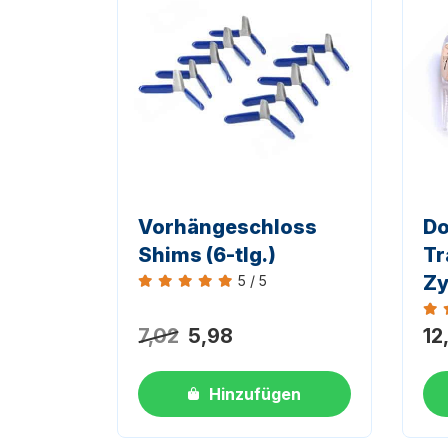
Vorhängeschloss
Do
Shims (6-tlg.)
Tr
Zy
5 / 5
Bewertung 5 von 5
Bew
7,02
5,98
12
Hinzufügen