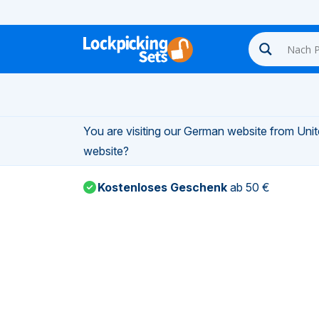
n-
You are visiting our German website from Unite
n-
website?
Kostenloses Geschenk
ab 50 €
n-
n-
n-
n-