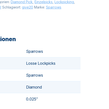
gorien:
Diamond Pick
,
Einzelpicks
,
Lockpicking
,
!
Schlagwort:
give20
Marke:
Sparrows
tionen
Sparrows
Losse Lockpicks
Sparrows
Diamond
0.025″