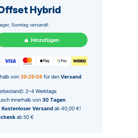
Offset Hybrid
licher
ller
Lager, Sonntag versandt!
Hinzufügen
rhalb von
39:29:07
für den
Versand
agerbestand): 2–4 Werktage
usch innerhalb von
30 Tagen
.
Kostenloser Versand
ab 40,00 €!
schenk
ab 50 €