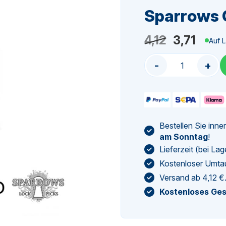
Sparrows 
Ursprüng
Aktue
4,12
3,71
Auf 
Preis
Preis
-
+
war:
ist:
4,12
3,71.
Bestellen Sie inne
am Sonntag
!
Lieferzeit (bei L
Kostenloser Umta
Versand ab 4,12 €
Kostenloses Ge