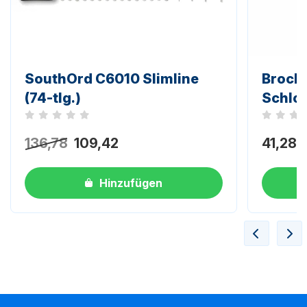
SouthOrd C6010 Slimline
Brock
(74-tlg.)
Schlo
Noch keine Bewertungen
Noch kei
136,78
109,42
41,28
Hinzufügen