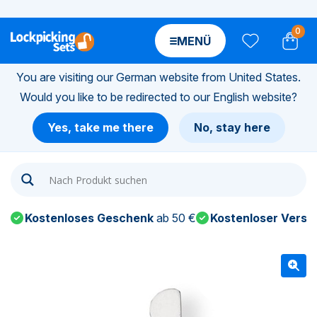
0
MENÜ
You are visiting our German website from United States.
Would you like to be redirected to our English website?
n-
Yes, take me there
No, stay here
n-
n-
Kostenloses Geschenk
ab 50 €
Kostenloser Versa
n-
n-
n-