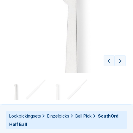
n-
n-
Lockpickingsets
Einzelpicks
Ball Pick
SouthOrd
Half Ball