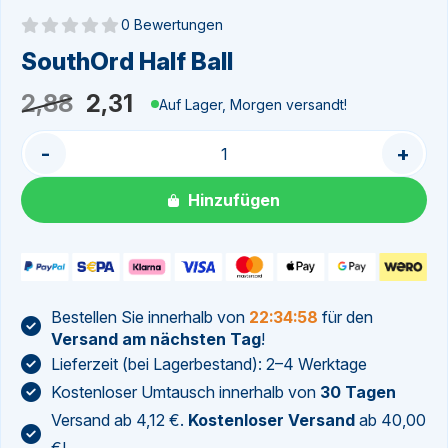
0 Bewertungen
Noch keine Bewertungen
SouthOrd Half Ball
Ursprünglicher
Aktueller
2,88
2,31
Auf Lager, Morgen versandt!
Preis
Preis
-
+
war:
ist:
2,88
2,31.
Hinzufügen
Bestellen Sie innerhalb von
22:34:57
für den
Versand am nächsten Tag
!
Lieferzeit (bei Lagerbestand): 2–4 Werktage
Kostenloser Umtausch innerhalb von
30 Tagen
Versand ab 4,12 €.
Kostenloser Versand
ab 40,00
€!