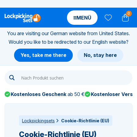
0
MENÜ
You are visiting our German website from United States.
Would you like to be redirected to our English website?
n-
Yes, take me there
No, stay here
n-
n-
Kostenloses Geschenk
ab 50 €
Kostenloser Versa
n-
n-
Lockpickingsets
Cookie-Richtlinie (EU)
Cookie-Richtlinie (EU)
n-