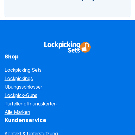
n-
Shop
n-
Lockpicking Sets
Lockpickings
Übungsschlösser
Lockpick-Guns
Türfallenöffnungskarten
Alle Marken
Kundenservice
Kontakt & Unterstützung