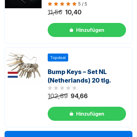
5 / 5
Bewertung 5 von 5
11,56
10,40
Hinzufügen
Topdeal
Bump Keys – Set NL
(Netherlands) 20 tlg.
Noch keine Bewertungen
102,89
94,66
Hinzufügen