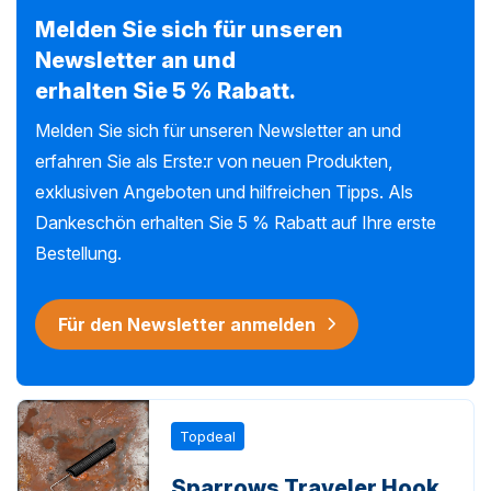
Melden Sie sich für unseren
Newsletter an und
erhalten Sie 5 % Rabatt.
Melden Sie sich für unseren Newsletter an und
erfahren Sie als Erste:r von neuen Produkten,
exklusiven Angeboten und hilfreichen Tipps. Als
Dankeschön erhalten Sie 5 % Rabatt auf Ihre erste
Bestellung.
Für den Newsletter anmelden
Topdeal
Sparrows Traveler Hook