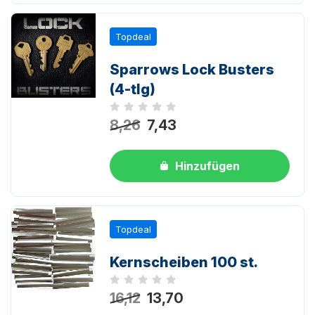
Topdeal
Sparrows Lock Busters
(4-tlg)
Noch keine Bewertungen
8,26
7,43
Hinzufügen
Topdeal
Kernscheiben 100 st.
Noch keine Bewertungen
16,12
13,70