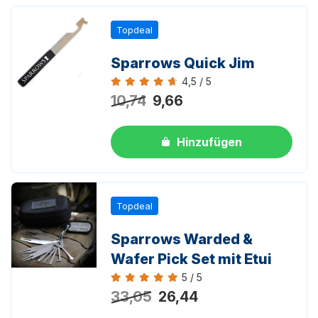
Topdeal
Sparrows Quick Jim
4,5 / 5
Bewertung 4,5 von 5
10,74
9,66
Hinzufügen
Topdeal
Sparrows Warded &
Wafer Pick Set mit Etui
5 / 5
Bewertung 5 von 5
33,05
26,44