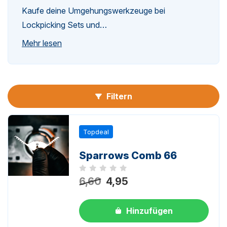
Kaufe deine Umgehungswerkzeuge bei
Lockpicking Sets und…
n-
Mehr lesen
Filtern
n-
Topdeal
Sparrows Comb 66
Noch keine Bewertungen
6,60
4,95
Hinzufügen