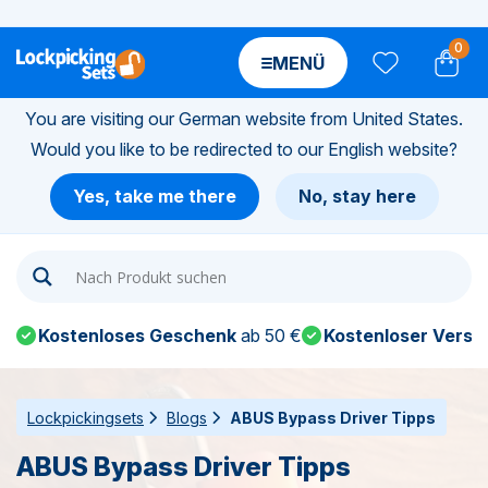
0
MENÜ
You are visiting our German website from United States.
Would you like to be redirected to our English website?
n-
Yes, take me there
No, stay here
n-
n-
Kostenloses Geschenk
ab 50 €
Kostenloser Versa
n-
n-
Lockpickingsets
Blogs
ABUS Bypass Driver Tipps
ABUS Bypass Driver Tipps
n-