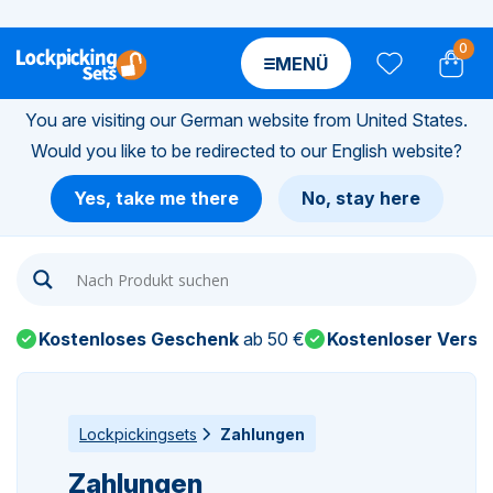
0
MENÜ
You are visiting our German website from United States.
Would you like to be redirected to our English website?
n-
Yes, take me there
No, stay here
n-
n-
Kostenloses Geschenk
ab 50 €
Kostenloser Versa
n-
n-
Lockpickingsets
Zahlungen
Zahlungen
n-